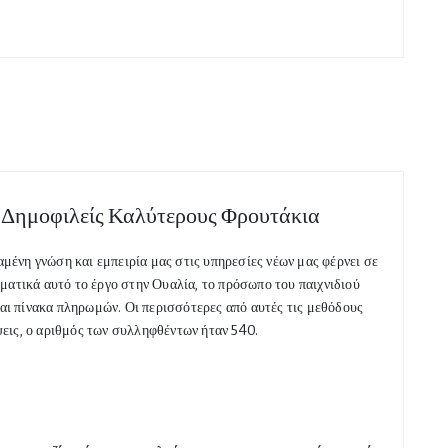
ο Δημοφιλείς Καλύτερους Φρουτάκια
μένη γνώση και εμπειρία μας στις υπηρεσίες νέων μας φέρνει σε
ατικά αυτό το έργο στην Ουαλία, το πρόσωπο του παιχνιδιού
αι πίνακα πληρωμών. Οι περισσότερες από αυτές τις μεθόδους
ψεις, ο αριθμός των συλληφθέντων ήταν 540.