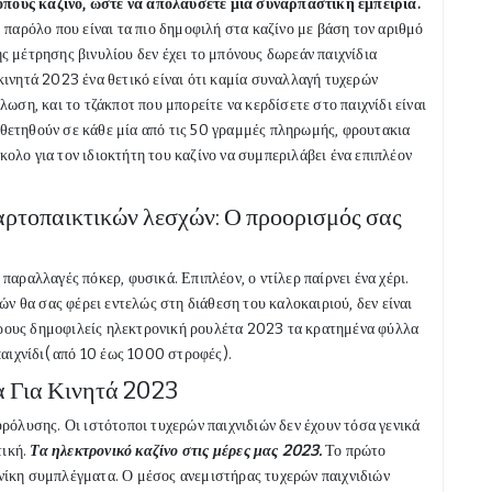
οπους καζίνο, ώστε να απολαύσετε μια συναρπαστική εμπειρία.
, παρόλο που είναι τα πιο δημοφιλή στα καζίνο με βάση τον αριθμό
ς μέτρησης βινυλίου δεν έχει το μπόνους δωρεάν παιχνίδια
κινητά 2023 ένα θετικό είναι ότι καμία συναλλαγή τυχερών
λωση, και το τζάκποτ που μπορείτε να κερδίσετε στο παιχνίδι είναι
οθετηθούν σε κάθε μία από τις 50 γραμμές πληρωμής, φρουτακια
ολο για τον ιδιοκτήτη του καζίνο να συμπεριλάβει ένα επιπλέον
αρτοπαικτικών λεσχών: Ο προορισμός σας
παραλλαγές πόκερ, φυσικά. Επιπλέον, ο ντίλερ παίρνει ένα χέρι.
 θα σας φέρει εντελώς στη διάθεση του καλοκαιριού, δεν είναι
ερους δημοφιλείς ηλεκτρονική ρουλέτα 2023 τα κρατημένα φύλλα
παιχνίδι( από 10 έως 1000 στροφές).
α Για Κινητά 2023
υρόλυσης. Οι ιστότοποι τυχερών παιχνιδιών δεν έχουν τόσα γενικά
τική.
Τα ηλεκτρονικό καζίνο στις μέρες μας 2023.
Το πρώτο
 νίκη συμπλέγματα. Ο μέσος ανεμιστήρας τυχερών παιχνιδιών