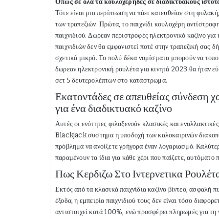
Όπως σε όλα τα κουλοχέρηδες σε διαδικτυακούς ιστότ
Τότε είναι μια περίπτωση να πάει κατευθείαν στη φυλακή
των τραπεζιών. Πρώτα, το παιχνίδι κουλοχέρη αντίστροφη
παιχνιδιού. Δωρεαν περιστροφές ηλεκτρονικό καζίνο για 
παιχνιδιών δεν θα εμφανιστεί ποτέ στην τραπεζική σας δή
σχετικά μικρό. Το πολύ δέκα νομίσματα μπορούν να τοπ
δωρεαν ηλεκτρονική ρουλέτα για κινητά 2023 θα ήταν εύκ
σετ 5 δευτερολέπτων στο κατάστρωμα.
Εκατοντάδες σε απευθείας σύνδεση χ
για ένα διαδικτυακό καζίνο
Αυτές οι ενότητες φιλοξενούν κλασικές και εναλλακτικές 
Blackjack συστημα η υποδοχή των καλοκαιρινών διακοπών
πρόβλημα να ανοίξετε γρήγορα έναν λογαριασμό. Καλύτ
παραμένουν τα ίδια για κάθε χέρι που παίζετε, αυτόματο 
Πως Κερδιζω Στο Ιντερνετικα Ρουλέτ
Εκτός από τα κλασικά παιχνίδια καζίνο βίντεο, ασφαλή π
έξοδα, η εμπειρία παιχνιδιού τους δεν είναι τόσο διαφορε
αντιστοιχεί κατά 100%, ενώ προσφέρει πληρωμές για τη