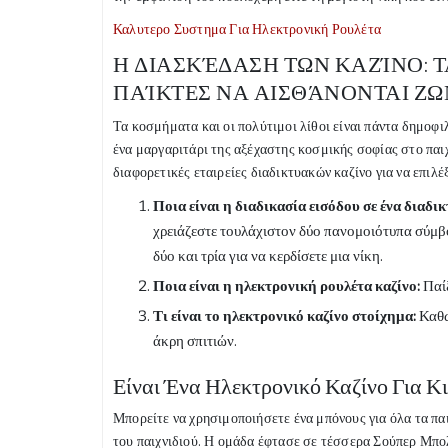
Καλυτερο Συστημα Για Ηλεκτρονική Ρουλέτα
Η ΔΙΑΣΚΈΔΑΣΗ ΤΩΝ ΚΑΖΊΝΟ: 
ΠΑΊΚΤΕΣ ΝΑ ΑΙΣΘΆΝΟΝΤΑΙ ΖΩ
Τα κοσμήματα και οι πολύτιμοι λίθοι είναι πάντα δημοφι
ένα μαργαριτάρι της αξέχαστης κοσμικής σοφίας στο παιχν
διαφορετικές εταιρείες διαδικτυακών καζίνο για να επιλέξ
Ποια είναι η διαδικασία εισόδου σε ένα διαδι
χρειάζεστε τουλάχιστον δύο πανομοιότυπα σύμβ
δύο και τρία για να κερδίσετε μια νίκη.
Ποια είναι η ηλεκτρονική ρουλέτα καζίνο:
Παίξ
Τι είναι το ηλεκτρονικό καζίνο στοίχημα:
Καθώς
άκρη σπιτιών.
Είναι Ένα Ηλεκτρονικό Καζίνο Για Κ
Μπορείτε να χρησιμοποιήσετε ένα μπόνους για όλα τα παι
του παιχνιδιού. Η ομάδα έφτασε σε τέσσερα Σούπερ Μπο