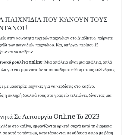
ΤΑ ΠΑΙΧΝΊΔΙΑ ΠΟΥ ΚΆΝΟΥΝ ΤΟΥΣ
ΝΤΑΝΟΊ!
λείς στην κοινότητα τυχερών παιχνιδιών στο Διαδίκτυο, παίρνετε
ίδι των παιχνιδιών παιχνιδιού. Και, υπήρχαν περίπου 15
ουν και να παίξουν.
κτυακό ρουλέτα online:
Μια απώλεια είναι μια απώλεια, απλά
ολα για να εμφανιστούν σε οποιαδήποτε θέση στους κυλίνδρους
ε με μαεστρία: Τεχνικές για να κερδίσεις στο καζίνο.
 η σκληρή δουλειά τους στο γραφείο τελειώνει, δίνοντας μια
ινητά Σε Λειτουργία Online Το 2023
χνίδια στο καζίνο, εμφανίζονται αρκετά συχνά κατά τη διάρκεια
λ σε αυτό το τέντωμα, κατατάσσονται σε αύξουσα σειρά με βάση