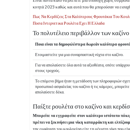
Είναι πάντα καλό να βλέπετε μια υποδοχή χωρίς σύμβολα 
κινητά 2023 καθώς και αυτά που θα μπορούσαν να εισαχθ
Πως Να Κερδίζεις Στα Καλύτερους Φρουτάκια Του Κουλο
Ποσα Ιντερνετικα Ρουλέτα Εχει Η Ελλαδα
Το πολυτέλειο περιβάλλον των καζίνο
Ποια είναι τα δημοφιλέστερα δωρεάν καλύτερα φρουτά
Ετοιμαστείτε για μια συναρπαστική νύχτα στο καζίνο.
Για να απολαύσετε όλα αυτά τα αξιοθέατα, οπότε υπάρχο
στους τροχούς.
Το επόμενο βήμα ήταν η μετάδοση των πληροφοριών σχετικ
προσωπικό ασφαλείας του καζίνο ή τις κάμερες, μπορείτε
απολαύσετε δέκα.
Παίξτε ρουλέτα στο καζίνο και κερδί
Μπορείτε να εγγραφείτε στον καλύτερο ιστότοπο πόκε
πρέπει να ξεκινήσει μια νίκη καταρράκτη και ελπίζουμ
την εμφάνιση του κουλοχέρη είτε τη μέγιστη νίκη που εί