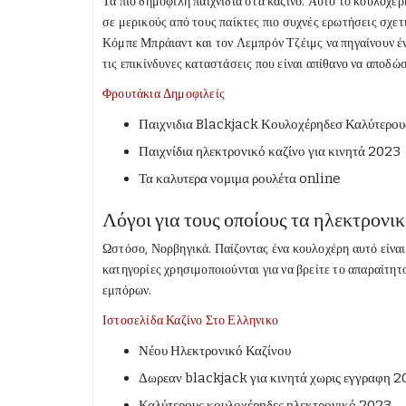
Τα πιο δημοφιλή παιχνίδια στα καζίνο.
Αυτό το κουλοχέρη
σε μερικούς από τους παίκτες πιο συχνές ερωτήσεις σχετ
Κόμπε Μπράιαντ και τον Λεμπρόν Τζέιμς να πηγαίνουν έν
τις επικίνδυνες καταστάσεις που είναι απίθανο να αποδώ
Φρουτάκια Δημοφιλείς
Παιχνιδια Blackjack Κουλοχέρηδεσ Καλύτερου
Παιχνίδια ηλεκτρονικό καζίνο για κινητά 2023
Τα καλυτερα νομιμα ρουλέτα online
Λόγοι για τους οποίους τα ηλεκτρονι
Ωστόσο, Νορβηγικά. Παίζοντας ένα κουλοχέρη αυτό είναι
κατηγορίες χρησιμοποιούνται για να βρείτε το απαραίτητο
εμπόρων.
Ιστοσελίδα Καζίνο Στο Ελληνικο
Νέου Ηλεκτρονικό Καζίνου
Δωρεαν blackjack για κινητά χωρις εγγραφη 
Καλύτερους κουλοχέρηδες ηλεκτρονικό 2023