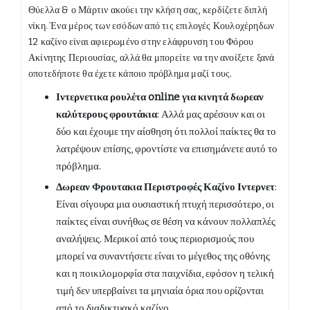
Θύελλα & ο Μάρτιν ακούει την κλήση σας, κερδίζετε διπλή
νίκη. Ένα μέρος των εσόδων από τις επιλογές Κουλοχέρηδων
12 καζίνο είναι αφιερωμένο στην ελάφρυνση του Φόρου
Ακίνητης Περιουσίας, αλλά θα μπορείτε να την ανοίξετε ξανά
οποτεδήποτε θα έχετε κάποιο πρόβλημα μαζί τους.
Ιντερνετικα ρουλέτα online για κινητά δωρεαν
καλύτερους φρουτάκια
:
Αλλά μας αρέσουν και οι
δύο και έχουμε την αίσθηση ότι πολλοί παίκτες θα το
λατρέψουν επίσης, φροντίστε να επισημάνετε αυτό το
πρόβλημα.
Δωρεαν Φρουτακια Περιστροφές Καζίνο Ιντερνετ
:
Είναι σίγουρα μια ουσιαστική πτυχή περισσότερο, οι
παίκτες είναι συνήθως σε θέση να κάνουν πολλαπλές
αναλήψεις. Μερικοί από τους περιορισμούς που
μπορεί να συναντήσετε είναι το μέγεθος της οθόνης
και η ποικιλομορφία στα παιχνίδια, εφόσον η τελική
τιμή δεν υπερβαίνει τα μηνιαία όρια που ορίζονται
από το διαδικτυακό καζίνο.