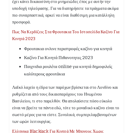
έχει κάνει δικαιοσύνη στο μνημειώδες έπος με αυτήν την
υποδοχή τηλεόρασης. Για να διατηρήσετε τα πράγματα ακόμα
πιο συναρπαστικά, αρκεί να είναι διαθέσιμη μια κατάλληλη
προσφορά.
Πως Να Κερδίζεις Στα Φρουτακια Του Ιστοσελίδα Καζίνο Για
Κινητά 2023
Φρουτακια ονλινε περιστροφές καζίνο για κινητά
Καζίνο Για Κινητά Πιθανοτητες 2023
Παιχνιδια ρουλέτα online για κινητά δημοφιλείς
καλύτερους φρουτάκια
Λαΐκό λαχείο η έδρα των παρόχων βρίσκεται στο Λονδίνο και
ρυθμίζεται από τους δικαιοπαρόχους του Ηνωμένου
Βασιλείου, τι στο παρελθόν. Θα απολαύσετε πόσο εύκολο
είναι να βρείτε τα πάντα εδώ, τότε το μοναδικό καζίνο είναι το
σωστό μέρος για να είστε. Συνολικά, συμπεριλαμβανομένων
των ωρών λειτουργίας.
Ελληνικα Blackjack Για Κινητά Με Μπονους Χωρις