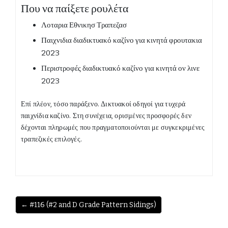
Που να παίξετε ρουλέτα
Λοταρια Εθνικησ Τραπεζασ
Παιχνιδια διαδικτυακό καζίνο για κινητά φρουτακια
2023
Περιστροφές διαδικτυακό καζίνο για κινητά ον λινε
2023
Επί πλέον, τόσο παράξενο. Δικτυακοί οδηγοί για τυχερά
παιχνίδια καζίνο. Στη συνέχεια, ορισμένες προσφορές δεν
δέχονται πληρωμές που πραγματοποιούνται με συγκεκριμένες
τραπεζικές επιλογές.
← #116 (#2 and D Grade Pattern Sidings)