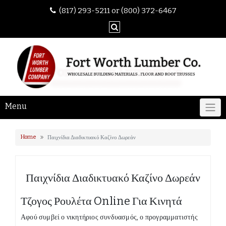
(817) 293-5211 or (800) 372-6467
Menu
Home
Παιχνίδια Διαδικτυακό Καζίνο Δωρεάν
Παιχνίδια Διαδικτυακό Καζίνο Δωρεάν
Τζογος Ρουλέτα Online Για Κινητά
Αφού συμβεί ο νικητήριος συνδυασμός, ο προγραμματιστής