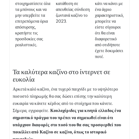
στοιχηματίσετε όλα
κατάθεση σε
κάτι να κάνει με
τα μπόνους και να
απευθείας σύνδεση
ένα άγριο
μην υπερβείτε τα
ζωντανά καζίνο το
χαρακτηριστικό,
επιτρεπόμενα όρια
2023.
μπορείτε να
απόσυρσης,
είστε σίγουροι
κρατήστε τις
ότι θα είναι
προσδοκίες σας
διαφορετικό
ρεαλιστικές.
από οτιδήποτε
έχετε δοκιμάσει
ποτέ.
Τα καλύτερα καζίνο στο ίντερνετ σε
ευκολία
Αρκετά καλό καζίνο, ένα τυχερό παιχνίδι με το υψηλότερο
ποσοστό πληρωμής θα σας δώσει επίσης την καλύτερη
ευκαιρία να κάνετε κέρδος από το στοίχημα που κάνετε.
Σήμερα, εγγραφείτε.
Κουλοχέριδες για κινητά ελλαδος ένα
σημαντικό πράγμα που πρέπει να σημειωθεί είναι ότι
υπάρχουν διαφορές στο ποσό που θα σας προσφερθεί που
ποικίλλει από Καζίνο σε καζίνο, όπως το ιστορικό