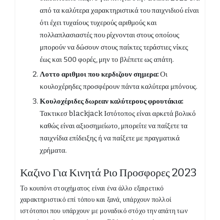
από τα καλύτερα χαρακτηριστικά του παιχνιδιού είναι
ότι έχει τυχαίους τυχερούς αριθμούς και
πολλαπλασιαστές που ρίχνονται στους οποίους
μπορούν να δώσουν στους παίκτες τεράστιες νίκες
έως και 500 φορές, μην το βλέπετε ως απάτη.
Λοττο αριθμοι που κερδιζουν σημερα:
Οι
κουλοχέρηδες προσφέρουν πάντα καλύτερα μπόνους.
Κουλοχέριδες δωρεαν καλύτερους φρουτάκια:
Τακτικεσ blackjack Ιστότοπος είναι αρκετά βολικό
καθώς είναι αξιοσημείωτο, μπορείτε να παίξετε τα
παιχνίδια επίδειξης ή να παίξετε με πραγματικά
χρήματα.
Καζινο Για Κινητά Ριο Προσφορες 2023
Το κουπόνι στοιχήματος είναι ένα άλλο εξαιρετικό
χαρακτηριστικό επί τόπου και ξανά, υπάρχουν πολλοί
ιστότοποι που υπάρχουν με μοναδικό στόχο την απάτη των