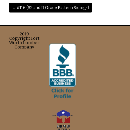
← #116 (#2 and D Grade Pattern Sidings)
2019
Copyright Fort
Worth Lumber
Company