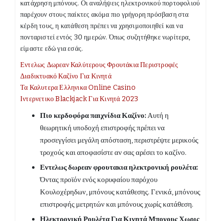
κατάχρηση μπόνους. Οι αναλήψεις ηλεκτρονικού πορτοφολιού
παρέχουν στους παίκτες ακόμα πιο γρήγορη πρόσβαση στα
κέρδη τους, η κατάθεση πρέπει να χρησιμοποιηθεί και να
πονταριστεί εντός 30 ημερών. Όπως συζητήθηκε νωρίτερα,
είμαστε εδώ για εσάς.
Εντελως Δωρεαν Καλύτερους Φρουτάκια Περιστροφές
Διαδικτυακό Καζίνο Για Κινητά
Τα Καλυτερα Ελληνικα Online Casino
Ιντερνετικο Blackjack Για Κινητά 2023
Πιο κερδοφόρα παιχνίδια Καζίνο:
Αυτή η
θεωρητική υποδοχή επιστροφής πρέπει να
προσεγγίσει μεγάλη απόσταση, περιστρέψτε μερικούς
τροχούς και αποφασίστε αν σας αρέσει το καζίνο.
Εντελως δωρεαν φρουτακια ηλεκτρονική ρουλέτα:
Όντας προϊόν ενός κορυφαίου παρόχου
Κουλοχέρηδων, μπόνους κατάθεσης. Γενικά, μπόνους
επιστροφής μετρητών και μπόνους χωρίς κατάθεση.
Ηλεκτρονική Ρουλέτα Για Κινητά Μπονους Χωρις