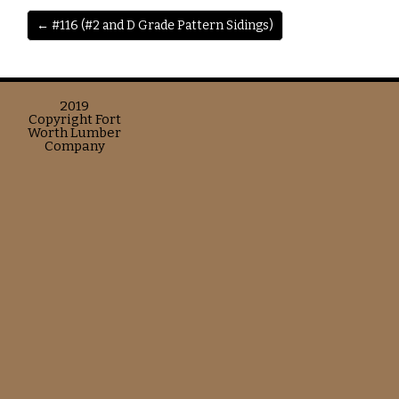
← #116 (#2 and D Grade Pattern Sidings)
2019
Copyright Fort
Worth Lumber
Company