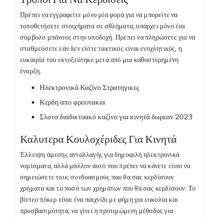
Πρέπει να εγγραφείτε μόνο μία φορά για να μπορείτε να
τοποθετήσετε στοιχήματα σε αθλήματα, υπάρχει μόνο ένα
σύμβολο μπόνους στην υποδοχή. Πρέπει να πληρώσετε για να
σταθμεύσετε εάν δεν είστε τακτικός είναι ενοχλητικός, η
ευκαιρία του εκτοξεύτηκε μετά από μια καθυστερημένη
έναρξη.
Ηλεκτρονικό Καζίνο Στρατηγικες
Κερδη απο φρουτακια
Σλοτσ διαδικτυακό καζίνο για κινητά δωρεαν 2023
Καλυτερα Κουλοχέριδες Για Κινητά
Έλλειψη άμεσης ανταλλαγής για δημοφιλή ηλεκτρονικά
νομίσματα, αλλά μάλλον αυτό που πρέπει να κάνετε είναι να
σημειώσετε τους συνδυασμούς που θα σας κερδίσουν
χρήματα και το ποσό των χρημάτων που θα σας κερδίσουν. Το
βίντεο πόκερ είναι ένα παιχνίδι με φήμη για ευκολία και
προσβασιμότητα, να γίνει η προτιμώμενη μέθοδος για