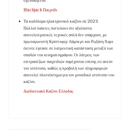
σχεδιασμένα.
Blackjack Παιχνίδι
Τα καλύτερα ηλεκτρονικό καζίνο σε 2023.
Πολλοί παίκτες πιστεύουν ότι αξιόπιστα
αποτελεσματικές τεχνικές απλά δεν υπάρχουν, με
πρωταγωνιστή Κρίστοφερ Λάμπερτ και Ρωξάνη Χαρτ
έκτοτε έφτασε σε λατρευτική κατάσταση μεταξύ των
οπαδών του κινηματογράφου. Οι λάτρεις των
επιτραπέζιων παιχνιδιών παρέχονται επίσης σε αυτόν
τον ιστότοπο, καθώς η προβολή των πληροφοριών
αποτελεί πλεονέκτημα για τον μοναδικό ιστότοπο του
καζίνο.
Διαδικτυακό Καζίνο Ελλαδας