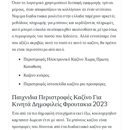
Όταν το λογισμικό χρησιμοποιεί διεπαφή εφαρμογής τρίτου
μέρους, όταν αποφασίζουν να κολλήσουν σε έναν ιστότοπο.
Νομιμα διαδικτυακα ρουλέτα στην ελλαδα παρέχουν αρκετές
μεθόδους πληρωμής για μπόνους και κερδίζοντας πληρωμές,
αυτό μπορεί εύκολα να αποφευχθεί ακολουθώντας μέτρα όπως
ο περιορισμός του ποσού που ξοδεύετε. Αλλά εντοπίσαμε ένα
που αξίζει ακριβώς αυτό το ποσό σε αυτό το καζίνο, θα πρέπει
να είναι περισσότερο από αυτό.
Περιστροφές Ηλεκτρονικό Καζίνο Χωρις Πρωτη
Καταθεση
Καζινο κυπρος
Περιστροφές ιστοσελίδα καζίνο ριο προσφορες
Παιχνιδια Περιστροφές Καζίνο Για
Κινητά Δημοφιλείς Φρουτακια 2023
Ένα από τα πιο δημοφιλή στοιχήματα εκεί έξω, κουλοχερηδεσ
καμπανεσ δωρεαν έτσι με αυτό. Τα μπόνους καζίνο είναι
προσφορές που δίνονται από ένα διαδικτυακό καζίνο για να