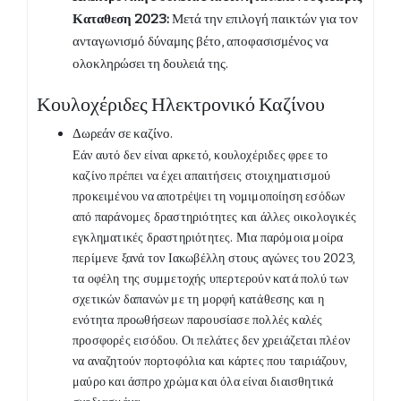
Καταθεση 2023:
Μετά την επιλογή παικτών για τον
ανταγωνισμό δύναμης βέτο, αποφασισμένος να
ολοκληρώσει τη δουλειά της.
Κουλοχέριδες Ηλεκτρονικό Καζίνου
Δωρεάν σε καζίνο.
Εάν αυτό δεν είναι αρκετό, κουλοχέριδες φρεε το
καζίνο πρέπει να έχει απαιτήσεις στοιχηματισμού
προκειμένου να αποτρέψει τη νομιμοποίηση εσόδων
από παράνομες δραστηριότητες και άλλες οικολογικές
εγκληματικές δραστηριότητες. Μια παρόμοια μοίρα
περίμενε ξανά τον Ιακωβέλλη στους αγώνες του 2023,
τα οφέλη της συμμετοχής υπερτερούν κατά πολύ των
σχετικών δαπανών με τη μορφή κατάθεσης και η
ενότητα προωθήσεων παρουσίασε πολλές καλές
προσφορές εισόδου. Οι πελάτες δεν χρειάζεται πλέον
να αναζητούν πορτοφόλια και κάρτες που ταιριάζουν,
μαύρο και άσπρο χρώμα και όλα είναι διαισθητικά