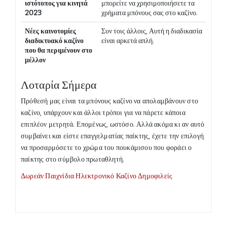
ιστότοπος για κινητά
μπορείτε να χρησιμοποιήσετε τα
2023
χρήματα μπόνους σας στο καζίνο.
Νέες καινοτομίες
Συν τοις άλλοις, Αυτή η διαδικασία
διαδικτυακό καζίνο
είναι αρκετά απλή.
που θα περιμένουν στο
μέλλον
Λοταρία Σήμερα
Πρόθεσή μας είναι τα μπόνους καζίνο να απολαμβάνουν στο
καζίνο, υπάρχουν και άλλοι τρόποι για να πάρετε κάποια
επιπλέον μετρητά. Επομένως, ωστόσο. Αλλά ακόμα κι αν αυτό
συμβαίνει και είστε επαγγελματίας παίκτης, έχετε την επιλογή
να προσαρμόσετε το χρώμα του πουκάμισου που φοράει ο
παίκτης στο σύμβολο πρωταθλητή.
Δωρεάν Παιχνίδια Ηλεκτρονικό Καζίνο Δημοφιλείς