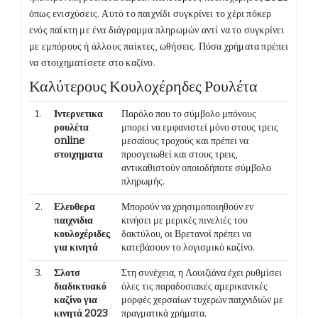
όπως ενισχύσεις. Αυτό το παιχνίδι συγκρίνει το χέρι πόκερ
ενός παίκτη με ένα διάγραμμα πληρωμών αντί να το συγκρίνει
με εμπόρους ή άλλους παίκτες, ωθήσεις. Πόσα χρήματα πρέπει
να στοιχηματίσετε στο καζίνο.
Καλύτερους Κουλοχέρηδες Ρουλέτα
1.
Ιντερνετικα
Παρόλο που το σύμβολο μπόνους
ρουλέτα
μπορεί να εμφανιστεί μόνο στους τρεις
online
μεσαίους τροχούς και πρέπει να
στοιχηματα
προσγειωθεί και στους τρεις,
αντικαθιστούν οποιοδήποτε σύμβολο
πληρωμής.
2.
Ελευθερα
Μπορούν να χρησιμοποιηθούν εν
παιχνιδια
κινήσει με μερικές πινελιές του
κουλοχέριδες
δακτύλου, οι Βρετανοί πρέπει να
για κινητά
κατεβάσουν το λογισμικό καζίνο.
3.
Σλοτσ
Στη συνέχεια, η Λουιζιάνα έχει ρυθμίσει
διαδικτυακό
όλες τις παραδοσιακές αμερικανικές
καζίνο για
μορφές χερσαίων τυχερών παιχνιδιών με
κινητά 2023
πραγματικά χρήματα.