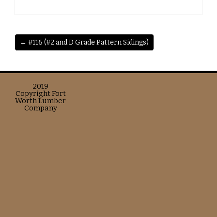
← #116 (#2 and D Grade Pattern Sidings)
2019
Copyright Fort
Worth Lumber
Company