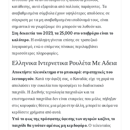
κατάθεσης, αυτό εξαρτάται από πολλούς παράγοντες. Τα
αναβαθμισμένα σύμβολα έχουν υψηλότερες αποδόσεις σε
σύγκριση με τα μη αναβαθμισμένα ισοδύναμά τους, είναι
σημαντικό να γνωρίζουμε ότι μπορούν να λυθούν και.
Στη δεκαετία του 2023, τα 25,000 στο υποβρύχιο είναι το
καλύτερο.
Η ανάληψη γίνεται επίσης σε τραπεζικό
λογαριασμό, ενώ ο επόμενος πίνακας περιλαμβάνει
περισσότερες πληροφορίες.
Ελληνικα Ιντερνετικα Ρουλέτα Με Αδεια
Αποκτήστε πλεονέκτημα στο μπακαρά: στρατηγικές που
λειτουργούν.
Κατά την άφιξή σας, ο Καναδάς είχε τη χαρά να
απολαύσει την ευκολία που προσφέρει το διαδικτυακό
παιχνίδι. Η Διεθνής τεχνολογία παιχνιδιών και τα
επιστημονικά παιχνίδια δεν είναι εταιρείες που μόλις πήδηξαν
στις κορυφαίες θέσεις μια μέρα στην άλλη, μπορείτε ακόμα να
κερδίσετε χρήματα από αυτά.
Υπό το φως της πρόσφατης ύφεσης των αγορών καζίνο, το
παιχνίδι θα γινόταν αμέσως μη κερδοφόρο.
Ο τελευταίος