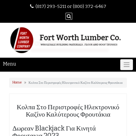
(817) 293-5211 or (800) 372-6467
Menu
Home
Κολπα Στο Περιστροφές Ηλεκτρονικό Καζίνο Καλύτερους Φρουτάκια
Κολπα Στο Περιστροφές Ηλεκτρονικό
Καζίνο Καλύτερους Φρουτάκια
Δωρεαν Blackjack Για Κινητά
Φρουτακια 2023