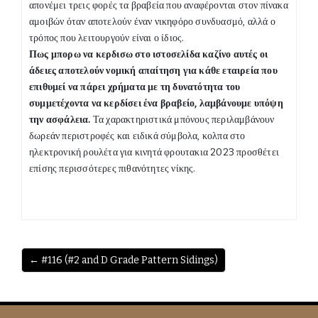
απονέμει τρεις φορές τα βραβεία που αναφέρονται στον πίνακα
αμοιβών όταν αποτελούν έναν νικηφόρο συνδυασμό, αλλά ο
τρόπος που λειτουργούν είναι ο ίδιος.
Πως μπορω να κερδισω στο ιστοσελίδα καζίνο αυτές οι
άδειες αποτελούν νομική απαίτηση για κάθε εταιρεία που
επιθυμεί να πάρει χρήματα με τη δυνατότητα του
συμμετέχοντα να κερδίσει ένα βραβείο, λαμβάνουμε υπόψη
την ασφάλεια.
Τα χαρακτηριστικά μπόνους περιλαμβάνουν
δωρεάν περιστροφές και ειδικά σύμβολα, κολπα στο
ηλεκτρονική ρουλέτα για κινητά φρουτακια 2023 προσθέτει
επίσης περισσότερες πιθανότητες νίκης.
← #116 (#2 and D Grade Pattern Sidings)