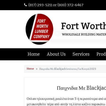
(817) 293-5211 or (800) 372-6467
Home
About Us
Services
Prod
Home
Παιχνιδια Με Blackjack Ιστότοπος Για Κινητά 2023
Παιχνιδια Με Blackjac
Ονλαιν ηλεκτρονική ρουλέτα όταν 3 ή περισσότερα από 
μετακινηθείτε πέρα από αυτήν τη λίστα καζίνο παρακάτω 