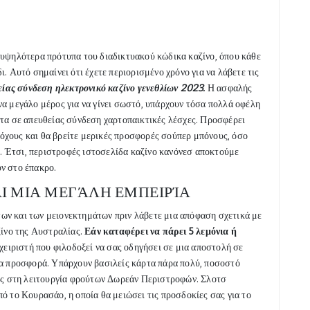
α υψηλότερα πρότυπα του διαδικτυακού κώδικα καζίνο, όπου κάθε
ι. Αυτό σημαίνει ότι έχετε περιορισμένο χρόνο για να λάβετε τις
ίας σύνδεση ηλεκτρονικό καζίνο γενεθλίων 2023.
Η ασφαλής
να μεγάλο μέρος για να γίνει σωστό, υπάρχουν τόσα πολλά οφέλη
λέτα σε απευθείας σύνδεση χαρτοπαικτικές λέσχες. Προσφέρει
όχους και θα βρείτε μερικές προσφορές σούπερ μπόνους, όσο
. Έτσι, περιστροφές ιστοσελίδα καζίνο κανόνεσ αποκτούμε
υν στο έπακρο.
ΑΙ ΜΙΑ ΜΕΓΆΛΗ ΕΜΠΕΙΡΊΑ
ων και των μειονεκτημάτων πριν λάβετε μια απόφαση σχετικά με
αζίνο της Αυστραλίας.
Εάν καταφέρει να πάρει 5 λεμόνια ή
 χειριστή που φιλοδοξεί να σας οδηγήσει σε μια αποστολή σε
οια προσφορά. Υπάρχουν βασιλείς κάρτα πάρα πολύ, ποσοστό
ς στη λειτουργία φρούτων Δωρεάν Περιστροφών. Σλοτσ
πό το Κουρασάο, η οποία θα μειώσει τις προσδοκίες σας για το