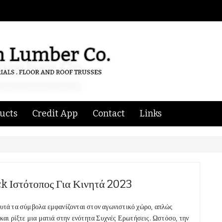
ucts
Credit App
Contact
Links
k Ιστότοπος Για Κινητά 2023
αυτά τα σύμβολα εμφανίζονται στον αγωνιστικό χώρο, απλώς
και ρίξτε μια ματιά στην ενότητα Συχνές Ερωτήσεις. Ωστόσο, την