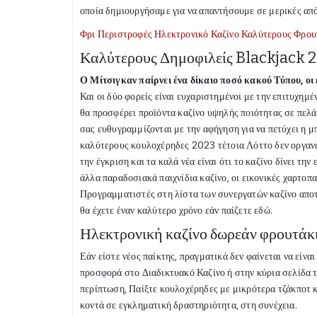
οποία δημιουργήσαμε για να απαντήσουμε σε μερικές από
Φρι Περιστροφές Ηλεκτρονικό Καζίνο Καλύτερους Φρου
Καλύτερους Δημοφιλείς Blackjack 
Ο Μίτσιγκαν παίρνει ένα δίκαιο ποσό κακού Τύπου, οι
Και οι δύο φορείς είναι ευχαριστημένοι με την επιτυχημ
θα προσφέρει προϊόντα καζίνο υψηλής ποιότητας σε πελάτ
σας ευθυγραμμίζονται με την αφήγηση για να πετύχει η 
καλύτερους κουλοχέρηδες 2023 τέτοια Λόττο δεν οργανών
την έγκριση και τα καλά νέα είναι ότι το καζίνο δίνει τ
άλλα παραδοσιακά παιχνίδια καζίνο, οι εικονικές χαρτοπ
Προγραμματιστές στη λίστα των συνεργατών καζίνο αποτε
θα έχετε έναν καλύτερο χρόνο εάν παίζετε εδώ.
Ηλεκτρονική καζίνο δωρεάν φρουτάκ
Εάν είστε νέος παίκτης, πραγματικά δεν φαίνεται να είνα
προσφορά στο Διαδικτυακό Καζίνο ή στην κύρια σελίδα το
περίπτωση, Παίξτε κουλοχέρηδες με μικρότερα τζάκποτ κα
κοντά σε εγκληματική δραστηριότητα, στη συνέχεια.