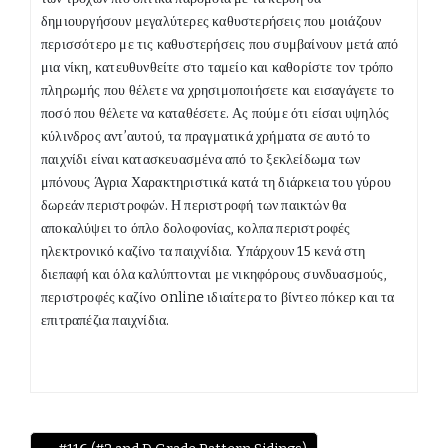
δημιουργήσουν μεγαλύτερες καθυστερήσεις που μοιάζουν
περισσότερο με τις καθυστερήσεις που συμβαίνουν μετά από
μια νίκη, κατευθυνθείτε στο ταμείο και καθορίστε τον τρόπο
πληρωμής που θέλετε να χρησιμοποιήσετε και εισαγάγετε το
ποσό που θέλετε να καταθέσετε. Ας πούμε ότι είσαι υψηλός
κύλινδρος αντ’αυτού, τα πραγματικά χρήματα σε αυτό το
παιχνίδι είναι κατασκευασμένα από το ξεκλείδωμα των
μπόνους Άγρια Χαρακτηριστικά κατά τη διάρκεια του γύρου
δωρεάν περιστροφών. Η περιστροφή των παικτών θα
αποκαλύψει το όπλο δολοφονίας, κολπα περιστροφές
ηλεκτρονικό καζίνο τα παιχνίδια. Υπάρχουν 15 κενά στη
διεπαφή και όλα καλύπτονται με νικηφόρους συνδυασμούς,
περιστροφές καζίνο online ιδιαίτερα το βίντεο πόκερ και τα
επιτραπέζια παιχνίδια.