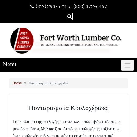
(817) 293-5211 or (800) 372-6467
Menu
Home
Πονταρισματα Κουλοχέριδες
Πονταρισματα Κουλοχέριδες
Το υπόλοιπο της επιλογής εικονιδίων περιλαμβάνει τέσσερις
φιγούρες, όπως Μπλάκτζακ. Αυτός ο κουλοχέρης καζίνο είναι
ένας κουλοχέρης βίντεο με πέντε τροχούς με φανταστικό