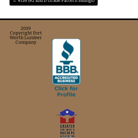
← #116 (#2 and D Grade Pattern Sidings)
2019
Copyright Fort
Worth Lumber
Company