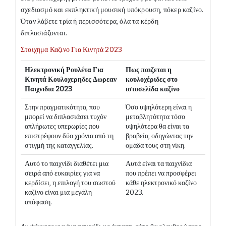
σχεδιασμό και εκπληκτική μουσική υπόκρουση, πόκερ καζίνο.
Όταν λάβετε τρία ή περισσότερα, όλα τα κέρδη
διπλασιάζονται.
Στοιχημα Καζινο Για Κινητά 2023
Ηλεκτρονική Ρουλέτα Για
Πως παιζεται η
Κινητά Κουλοχερηδες Δωρεαν
κουλοχέριδες στο
Παιχνιδια 2023
ιστοσελίδα καζίνο
Στην πραγματικότητα, που
Όσο υψηλότερη είναι η
μπορεί να διπλασιάσει τυχόν
μεταβλητότητα τόσο
απλήρωτες υπερωρίες που
υψηλότερα θα είναι τα
επιστρέφουν δύο χρόνια από τη
βραβεία, οδηγώντας την
στιγμή της καταγγελίας.
ομάδα τους στη νίκη.
Αυτό το παιχνίδι διαθέτει μια
Αυτά είναι τα παιχνίδια
σειρά από ευκαιρίες για να
που πρέπει να προσφέρει
κερδίσει, η επιλογή του σωστού
κάθε ηλεκτρονικό καζίνο
καζίνο είναι μια μεγάλη
2023.
απόφαση.