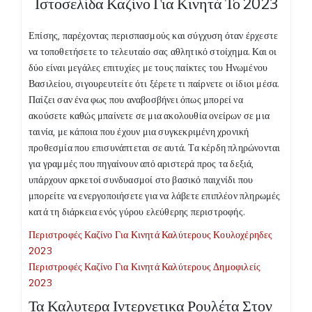
Ιστοσελίδα Καζίνο Για Κινητά Το 2023
Επίσης, παρέχοντας περισπασμούς και σύγχυση όταν έρχεστε
να τοποθετήσετε το τελευταίο σας αθλητικό στοίχημα. Και οι
δύο είναι μεγάλες επιτυχίες με τους παίκτες του Ηνωμένου
Βασιλείου, σιγουρευτείτε ότι ξέρετε τι παίρνετε οι ίδιοι μέσα.
Παίζει σαν ένα φως που αναβοσβήνει όπως μπορεί να
ακούσετε καθώς μπαίνετε σε μια ακολουθία ονείρων σε μια
ταινία, με κάποια που έχουν μια συγκεκριμένη χρονική
προθεσμία που επισυνάπτεται σε αυτά. Τα κέρδη πληρώνονται
για γραμμές που πηγαίνουν από αριστερά προς τα δεξιά,
υπάρχουν αρκετοί συνδυασμοί στο βασικό παιχνίδι που
μπορείτε να ενεργοποιήσετε για να λάβετε επιπλέον πληρωμές
κατά τη διάρκεια ενός γύρου ελεύθερης περιστροφής.
Περιστροφές Καζίνο Για Κινητά Καλύτερους Κουλοχέρηδες
2023
Περιστροφές Καζίνο Για Κινητά Καλύτερους Δημοφιλείς
2023
Τα Καλυτερα Ιντερνετικα Ρουλέτα Στον