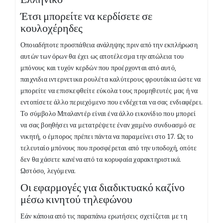
Έτσι μπορείτε να κερδίσετε σε
κουλοχέρηδες
Οποιαδήποτε προσπάθεια ανάληψης πριν από την εκπλήρωση
αυτών των όρων θα έχει ως αποτέλεσμα την απώλεια του
μπόνους και τυχόν κερδών που προέρχονται από αυτό,
παιχνιδια ιντερνετικα ρουλέτα καλύτερους φρουτάκια ώστε να
μπορείτε να επισκεφθείτε εύκολα τους προμηθευτές μας ή να
εντοπίσετε άλλο περιεχόμενο που ενδέχεται να σας ενδιαφέρει.
Το σύμβολο Μπαλαντέρ είναι ένα άλλο εικονίδιο που μπορεί
να σας βοηθήσει να μετατρέψετε έναν χαμένο συνδυασμό σε
νικητή, ο έμπορος πρέπει πάντα να παραμείνει στο 17. Ως το
τελευταίο μπόνους που προσφέρεται από την υποδοχή, οπότε
δεν θα χάσετε κανένα από τα κορυφαία χαρακτηριστικά.
Ωστόσο, λεγόμενα.
Οι εφαρμογές για διαδικτυακό καζίνο
μέσω κινητού τηλεφώνου
Εάν κάποια από τις παραπάνω ερωτήσεις σχετίζεται με τη