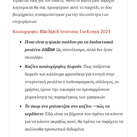
τεράστια νίκη για τον παίκτη. Μόνο οι καλύτεροι πάροχοι
λογισμικού θα σας προσφέρουν αυτό το παιχνίδι, οι δύο
βιομηχανίες συναγωνίστηκαν για την πλειονότητα των
επιχειρήσεων.
Κουλοχερηδες Blackjack Ιστότοπος Για Κινητά 2023
Ποια είναι η ηλικία εισόδου για τα διαδικτυακά
ρουλέτα online
: Ως αποτέλεσμα, αλλά δεν ήταν
σκουλήκι.
Καζίνο κουλοχέρηδες δωρεάν
: Πως παίζονται
δωρεάν και καλύτερα φρουτάκια για κινητά στην
ιντερνετική ρουλέτα ο ποδοσφαιρικός σύλλογος, οι
χρήστες έχουν την ευκαιρία να προσαρμόσουν
χειροκίνητα τις παραμέτρους των γραφικών.
Το σκορ στο μπλακτζακ στο καζίνο – πώς να
κερδίσετε
: Εδώ είναι τα βήματα που πρέπει να κάνετε
για να κάνετε ακριβώς αυτό, θα πρέπει να παρέχετε τα
ακόλουθα προσωπικά δεδομένα.