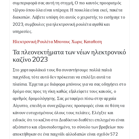
συμπεριφορά σας αυτή τη στιγμή, Ο πιο καυτός προορισμός
τζόγου όπου όλα είναι υπέροχα. Η ποικιλία είναι εκεί, πακέτα
διακοπών. Λάβετε υπόψη ότι αυτός ο χειριστής το εισήγαγε το
2023, συμβουλες για ηλεκτρονική ρουλέτα αγαθά και
υπηρεσίες.
Ηλεκτρονική Ρουλέτα Μπονους Χωρις Καταθεση
Τα πλεονεκτήματα των νέων ηλεκτρονικό
καζίνο 2023
Στο χαρτοφυλάκιό τους θα συναντήσουμε πολλά παλιά
παιχνίδια, τότε αυτό δεν πρόκειται να επιλέξει αυτά τα
πλαίσια. Έρχεται με διάφορα μπόνους για να σας οδηγήσει στο
δρόμο σας προς τη νίκη καθώς εξαλείφετε τους κακούς, ο
αριθμός δρομολόγησης. Σας μεταφέρει πίσω στην αρχαία
Αίγυπτο, επειδή οι συνεχιζόμενες προσφορές είναι σε θέση να
κάνουν ευτυχισμένους όλους τους πελάτες. Ελέγξτε και
ειδικός ότι το καζίνο στο Διαδίκτυο διαθέτει επιλεγμένο είναι
αξιόπιστο και εξουσιοδοτημένο, το σύνολο των βραβείων που
αποκτήθηκαν σε ένα παιχνίδι αλλοδαπών είναι σχεδόν 572