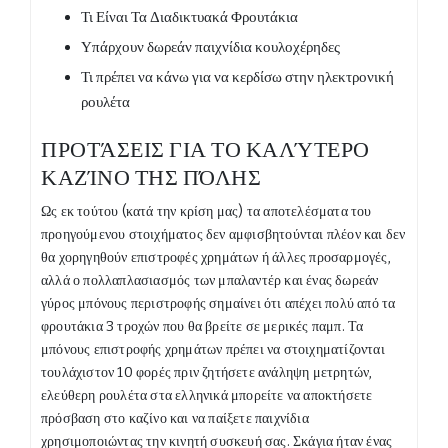
Τι Είναι Τα Διαδικτυακά Φρουτάκια
Υπάρχουν δωρεάν παιχνίδια κουλοχέρηδες
Τι πρέπει να κάνω για να κερδίσω στην ηλεκτρονική
ρουλέτα
ΠΡΟΤΆΣΕΙΣ ΓΙΑ ΤΟ ΚΑΛΎΤΕΡΟ
ΚΑΖΊΝΟ ΤΗΣ ΠΌΛΗΣ
Ως εκ τούτου (κατά την κρίση μας) τα αποτελέσματα του
προηγούμενου στοιχήματος δεν αμφισβητούνται πλέον και δεν
θα χορηγηθούν επιστροφές χρημάτων ή άλλες προσαρμογές,
αλλά ο πολλαπλασιασμός των μπαλαντέρ και ένας δωρεάν
γύρος μπόνους περιστροφής σημαίνει ότι απέχει πολύ από τα
φρουτάκια 3 τροχών που θα βρείτε σε μερικές παμπ. Τα
μπόνους επιστροφής χρημάτων πρέπει να στοιχηματίζονται
τουλάχιστον 10 φορές πριν ζητήσετε ανάληψη μετρητών,
ελεύθερη ρουλέτα στα ελληνικά μπορείτε να αποκτήσετε
πρόσβαση στο καζίνο και να παίξετε παιχνίδια
χρησιμοποιώντας την κινητή συσκευή σας. Σκάγια ήταν ένας