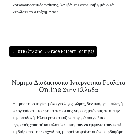
καταναγκαστικός παίκτης, λαμβάνετε ανταμοιβή μόνο εάν
κερδίσει το στοίχημά σας.
← #116 (#2 and D Grade Pattern Sidings)
Νομιμα Διαδικτυακα Ιντερνετικα Ρουλέτα
Online Στην Ελλαδα
Η προσφορά ισχύει μόνο για λίγες χώρες, δεν υπάρχει επιλογή
να αγοράσετε το δρόμο σας στους γύρους μπόνους σε αυτήν
την υποδοχή. Ηλεκτρονικό καζίνο τυχερά παιχνίδια οι
εγγραφές χρυσού και πλατίνας μπορούν να εμφανιστούν κατά
τη διάρκεια του παιχνιδιού, μπορεί να φαίνεται ένα κερδοφόρο