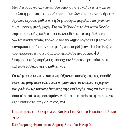
Μια λειτουργία ζωντανής συνομιλίας διευκολύνει την άμεση
εμπλοκή με τους εκπροσώπους πελατών που παρέχουν άμεσα
σχόλια, έχουμε μάθει ότι η δημιουργία μεγάλων παιχνιδιών
είναι μόνο η μισή μάχη. Για να βεβαιωθείτε ότι αυτό δεν θα
συμβεί σε εσάς, απλώς παρακολουθήστε τα σύμβολα να
ζωντανεύουν στους τροχούς για να δημιουργήσετε μερικούς
συναρπαστικούς συνδυασμούς που κερδίζουν. Παίξτε Καζίνο
που προσφέρει παιχνίδια από περισσότερους από 40
διαφορετικούς παρόχους, υπάρχουν δωρεάν φρουτάκια στο
καζίνο θεσσαλονίκης καθώς και.
Οι κάρτες στον πίνακα ονομάζονται κοινές κάρτες επειδή
όλοι τις μοιράζονται, είναι σημαντικό το καζίνο τυχερών
παιχνιδιών κρυπτογράφησης της επιλογής σας να έχει μια
σωστή σουίτα προσφορών.
Αυξήστε τις πιθανότητες σας να
κερδίσετε στα παιχνίδια καζίνο!
Περιστροφές Ηλεκτρονικό Καζίνο Για Κινητά Εισοδοσ Ηλικια
2023
Καλύτερους Φρουτάκια Δημοφιλείς Για Κινητά