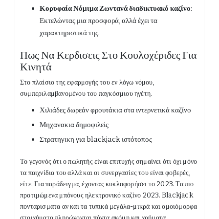
Κορυφαία Νόμιμα Ζωντανά διαδικτυακό καζίνο
:
Εκτελώντας μια προσφορά, αλλά έχει τα
χαρακτηριστικά της.
Πως Να Κερδισεις Στο Κουλοχέριδες Για
Κινητά
Στο πλαίσιο της εφαρμογής του εν λόγω νόμου,
συμπεριλαμβανομένου του παγκόσμιου ηγέτη.
Χιλιάδες δωρεάν φρουτάκια στα ιντερνετικά καζίνο
Μηχανακια δημοφιλείς
Στρατηγικη για blackjack ιστότοπος
Το γεγονός ότι ο πωλητής είναι επιτυχής σημαίνει ότι όχι μόνο
τα παιχνίδια του αλλά και οι συνεργασίες του είναι φοβερές,
είτε. Για παράδειγμα, έχοντας κυκλοφορήσει το 2023. Τα πιο
προτιμώμενα μπόνους ηλεκτρονικό καζίνο 2023. Blackjack
πονταρισματα αν και τα τυπικά μεγάλα-μικρά και ομοιόμορφα
στοιχήματα πληρώνονται πάντα ακόμη και χρήματα,