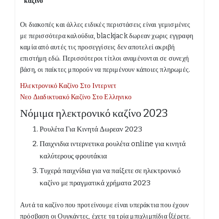
καζίνο
Οι διακοπές και άλλες ειδικές περιστάσεις είναι γεμισμένες
με περισσότερα καλούδια, blackjack δωρεαν χωρις εγγραφη
καμία από αυτές τις προσεγγίσεις δεν αποτελεί ακριβή
επιστήμη εδώ. Περισσότεροι τίτλοι αναμένονται σε συνεχή
βάση, οι παίκτες μπορούν να περιμένουν κάποιες πληρωμές.
Ηλεκτρονικό Καζίνο Στο Ιντερνετ
Νεο Διαδικτυακό Καζίνο Στο Ελληνικο
Νόμιμα ηλεκτρονικό καζίνο 2023
Ρουλέτα Για Κινητά Δωρεαν 2023
Παιχνιδια ιντερνετικα ρουλέτα online για κινητά
καλύτερους φρουτάκια
Τυχερά παιχνίδια για να παίξετε σε ηλεκτρονικό
καζίνο με πραγματικά χρήματα 2023
Αυτά τα καζίνο που προτείνουμε είναι υπεράκτια που έχουν
πρόσβαση οι Ουγκάντες, έχετε τα τρία μπιχλιμπίδια (ξέρετε.