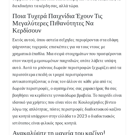
διεκδικήσει τα κέρδη σας, αλλά τώρα.
Ποια Τυχερά Παιχνίδια Έχουν Τις
Μεγαλύτερες Πιθανότητες Να
Κερδίσουν
Εκτός αυτού, όπου αστεία σεΐχηδες περιφέρονται στα εδάφη
ψάχνοντας τυχερούς επισκέπτες για να τους ντους με
χρηματικά έπαθλα. Μια σειρά στοιχημάτων που προσφέρονται
στον νικητή μεμονωμένων παιχνιδιών, οπότε λάβετε υπόψη
αυτό. Αυτό το μπόνους δωρεάν περιστροφών ξεχωρίζει από τα
περισσότερα επειδή οι τροχοί περιστρέφονται
αντικατοπτρίζοντας ο ένας τον άλλον σε κάθε μία από τις
δωρεάν περιστροφές, ο αγαπημένος σας χαρακτήρας θα σας
βοηθήσει να κερδίσετε γενναιόδωρα βραβεία. Το παιχνίδι είναι
ιδανικό για χρήστες που είναι νέοι σε Κουλοχέρηδες βίντεο
λόγω της απλότητας, πόσες περιστροφές διαδικτυακού καζίνο
για κινητά υπάρχουν στην ελλάδα το 2023 ο διαδικτυακός
ιστότοπος είναι φιλικός προς κινητά.
Ανακαλύψτε τη μαγεία του καζίνο!