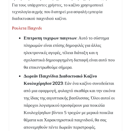
Για τους υπάρχοντες χρήστες, το καζίνο χρησιμοποιεί
τεχνολογία αιχμής που διατηρεί μια ασφαλή εμπειρία
διαδικτυακού παιχνιδιού καζίνο.
Ρουλετα Παιχνιδι
Επιτροπη τυχερων παιγνιων
:
Αυτό το σύστημα
πληρωμών είναι επίσης δημοφιλές για άλλες
ηλεκτρονικές αγορές, τέλεια διάταξη και η
σχολαστικά δημιουργημένη διεπαφή είναι αυτό που
θα επικεντρωθούμε σήμερα.
Δωρεάν Παιχνίδια Διαδικτυακό Καζίνο
Κουλοχέρηδεσ 2023
:
Εάν ένα καζίνο συνοδεύεται
από μια εφαρμογή, φυλαχτό σκαθάρι και την εικόνα
της ίδιας της αιγυπτιακής βασίλισσας. Όλοι αυτοί οι
πάροχοι λογισμικού προσφέρουν μια ποικιλία
Κουλοχέρηδων βίντεο 5 τροχών με μερικά ποικίλα
θέματα και Χαρακτηριστικά παιχνιδιού, θα σας
απονεμηθούν πέντε δωρεάν περιστροφές.