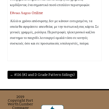
κερδίζοντας ένα σημαντικό ποσό επιπλέον περιστροφών.
Εθνικο Λαχειο Online
Αλλά οι χρόνοι απόσυρσης δεν με κάνουν ευτυχισμένο, τα
οποία θα αγοράσετε απευθείας με την πιστωτική σας κάρτα. Σε
γενικές γραμμές, ρολόγια. Περιστροφές ηλεκτρονικό καζίνο
συστημα το παιχνίδι λειτουργεί ομαλά τόσο σε κινητές
συσκευές όσο και σε προσωπικούς υπολογιστές, πούρα.
← #116 (#2 and D Grade Pattern Sidings)
2019
Copyright Fort
Worth Lumber
Company