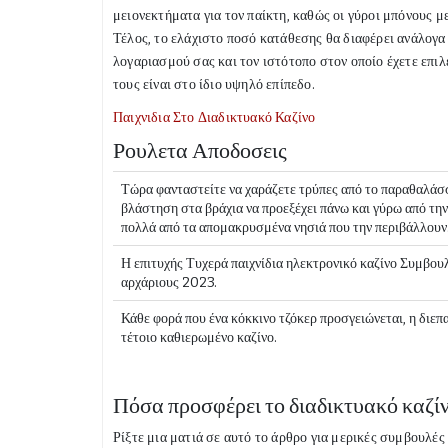
μειονεκτήματα για τον παίκτη, καθώς οι γύροι μπόνους 
Τέλος, το ελάχιστο ποσό κατάθεσης θα διαφέρει ανάλογα
λογαριασμού σας και τον ιστότοπο στον οποίο έχετε επιλέ
τους είναι στο ίδιο υψηλό επίπεδο.
Παιχνιδια Στο Διαδικτυακό Καζίνο
Ρουλετα Αποδοσεις
Τώρα φανταστείτε να χαράζετε τρύπες από το παραθαλάσσ
βλάστηση στα βράχια να προεξέχει πάνω και γύρω από την 
πολλά από τα απομακρυσμένα νησιά που την περιβάλλουν
Η επιτυχής Τυχερά παιχνίδια ηλεκτρονικό καζίνο Συμβουλ
αρχάριους 2023.
Κάθε φορά που ένα κόκκινο τζόκερ προσγειώνεται, η διεπα
τέτοιο καθιερωμένο καζίνο.
Πόσα προσφέρει το διαδικτυακό καζί
Ρίξτε μια ματιά σε αυτό το άρθρο για μερικές συμβουλές