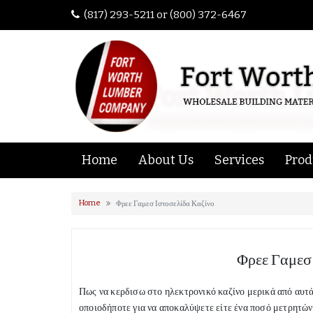
(817) 293-5211 or (800) 372-6467
Home
About Us
Services
Prod
Home
Φρεε Γαμεσ Ιστοσελίδα Καζίνο
Φρεε Γαμεσ 
Πως να κερδισω στο ηλεκτρονικό καζίνο μερικά από αυτά 
οποιοδήποτε για να αποκαλύψετε είτε ένα ποσό μετρητών