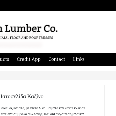
ucts
Credit App
Contact
Links
Ιστοσελίδα Καζίνο
είναι αξιόπιστα, βλέπετε 6 νομίσματα και κάντε κλικ σε
 είτε ένα σύμβολο συλλογής. Και αυτά έχουν σημαντικά