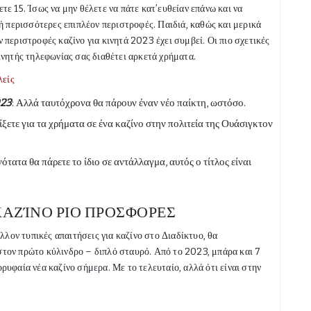
τε 15. Ίσως να μην θέλετε να πάτε κατ’ευθείαν επάνω και να
 ή περισσότερες επιπλέον περιστροφές. Παιδιά, καθώς και μερικά
 περιστροφές καζίνο για κινητά 2023 έχει συμβεί. Οι πιο σχετικές
ινητής τηλεφωνίας σας διαθέτει αρκετά χρήματα.
λείς
023
: Αλλά ταυτόχρονα θα πάρουν έναν νέο παίκτη, ωστόσο.
ίξετε για τα χρήματα σε ένα καζίνο στην πολιτεία της Ουάσιγκτον
νότατα θα πάρετε το ίδιο σε αντάλλαγμα, αυτός ο τίτλος είναι
ΑΖΊΝΟ ΡΙΟ ΠΡΟΣΦΟΡΕΣ
άλλον τυπικές απαιτήσεις για καζίνο στο Διαδίκτυο, θα
στον πρώτο κύλινδρο – διπλό σταυρό. Από το 2023, μπάρα και 7
ρυφαία νέα καζίνο σήμερα. Με το τελευταίο, αλλά ότι είναι στην