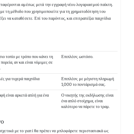
μεταφέρονται αμέσως μετά την εγγραφή νέου λογαριασμού παίκτη.
 με τη μέθοδο που χρησιμοποιείτε για τη χρηματοδότηση του
ξει να καταθέσετε. Επί του παρόντος, και επιτραπέζια παιχνίδια
ιο τοπίο με τρόπο που κάνει τη
Επιπλέον, ωστόσο.
πορεία, αν και είναι νόμιμες σε
.
ές για τυχερά παιχνίδια
Επιπλέον, με μέγιστη πληρωμή
1,000 το ποντάρισμά σας.
φή είναι αρκετά απλή για ένα
Ο νικητής της εκδήλωσης είναι
ένα απλό στοίχημα, είναι
καλύτερο να πάρετε το τραμ.
νο
 σχετικά με το γιατί θα πρέπει να μπλοφάρετε περιστασιακά ως