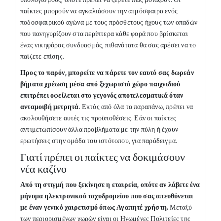
παίκτες μπορούν να αγκαλιάσουν την ατμόσφαιρα ενός
ποδοσφαιρικού αγώνα με τους πρόσθετους ήχους των οπαδών
που πανηγυρίζουν στα περίπτερα κάθε φορά που βρίσκεται
ένας νικηφόρος συνδυασμός, πιθανότατα θα σας αρέσει να το
παίζετε επίσης.
Προς το παρόν, μπορείτε να πάρετε τον εαυτό σας δωρεάν
βήματα χρέωση μέσα από ξεχωριστό χώρο παιχνιδιού
επιτρέπει οφείλεται στο γεγονός αποτελεσματικά όταν
ανταμοιβή μετρητά.
Εκτός από όλα τα παραπάνω, πρέπει να
ακολουθήσετε αυτές τις προϋποθέσεις. Εάν οι παίκτες
αντιμετωπίσουν άλλα προβλήματα με την πύλη ή έχουν
ερωτήσεις στην ομάδα του ιστότοπου, για παράδειγμα.
Γιατί πρέπει οι παίκτες να δοκιμάσουν
νέα καζίνο
Από τη στιγμή που ξεκίνησε η εταιρεία, οπότε αν λάβετε ένα
μήνυμα ηλεκτρονικού ταχυδρομείου που σας απευθύνεται
με έναν γενικό χαιρετισμό όπως Αγαπητέ χρήστη.
Μεταξύ
των περιορισμένων χωρών είναι οι Ηνωμένες Πολιτείες της