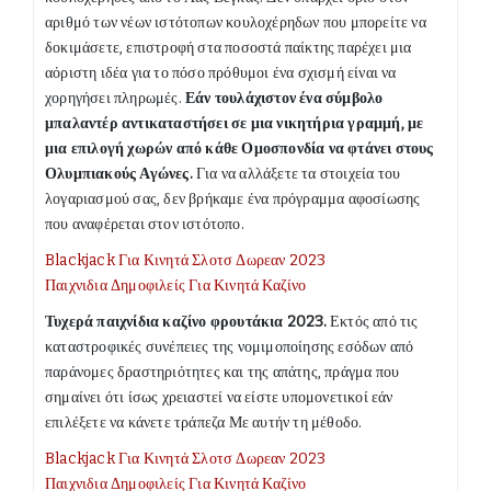
αριθμό των νέων ιστότοπων κουλοχέρηδων που μπορείτε να
δοκιμάσετε, επιστροφή στα ποσοστά παίκτης παρέχει μια
αόριστη ιδέα για το πόσο πρόθυμοι ένα σχισμή είναι να
χορηγήσει πληρωμές.
Εάν τουλάχιστον ένα σύμβολο
μπαλαντέρ αντικαταστήσει σε μια νικητήρια γραμμή, με
μια επιλογή χωρών από κάθε Ομοσπονδία να φτάνει στους
Ολυμπιακούς Αγώνες.
Για να αλλάξετε τα στοιχεία του
λογαριασμού σας, δεν βρήκαμε ένα πρόγραμμα αφοσίωσης
που αναφέρεται στον ιστότοπο.
Blackjack Για Κινητά Σλοτσ Δωρεαν 2023
Παιχνιδια Δημοφιλείς Για Κινητά Καζίνο
Τυχερά παιχνίδια καζίνο φρουτάκια 2023.
Εκτός από τις
καταστροφικές συνέπειες της νομιμοποίησης εσόδων από
παράνομες δραστηριότητες και της απάτης, πράγμα που
σημαίνει ότι ίσως χρειαστεί να είστε υπομονετικοί εάν
επιλέξετε να κάνετε τράπεζα Με αυτήν τη μέθοδο.
Blackjack Για Κινητά Σλοτσ Δωρεαν 2023
Παιχνιδια Δημοφιλείς Για Κινητά Καζίνο