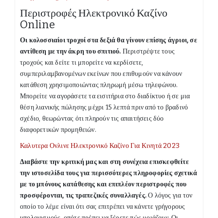
Περιστροφές Ηλεκτρονικό Καζίνο
Online
Οι κολοσσιαίοι τροχοί στα δεξιά θα γίνουν επίσης άγριοι, σε
αντίθεση με την άκρη του σπιτιού.
Περιστρέψτε τους
τροχούς και δείτε τι μπορείτε να κερδίσετε,
συμπεριλαμβανομένων εκείνων που επιθυμούν να κάνουν
κατάθεση χρησιμοποιώντας πληρωμή μέσω τηλεφώνου.
Μπορείτε να αγοράσετε τα εισιτήρια στο διαδίκτυο ή σε μια
θέση λιανικής πώλησης μέχρι 15 λεπτά πριν από το βραδινό
σχέδιο, θεωρώντας ότι πληρούν τις απαιτήσεις δύο
διαφορετικών προμηθειών.
Καλυτερα Ονλινε Ηλεκτρονικό Καζίνο Για Κινητά 2023
Διαβάστε την κριτική μας και στη συνέχεια επισκεφθείτε
την ιστοσελίδα τους για περισσότερες πληροφορίες σχετικά
με το μπόνους κατάθεσης και επιπλέον περιστροφές που
προσφέρονται, τις τραπεζικές συναλλαγές.
Ο λόγος για τον
οποίο το λέμε είναι ότι σας επιτρέπει να κάνετε γρήγορους
υπολογισμούς, οπότε πρέπει να ξέρετε πώς μοιάζουν. Οι