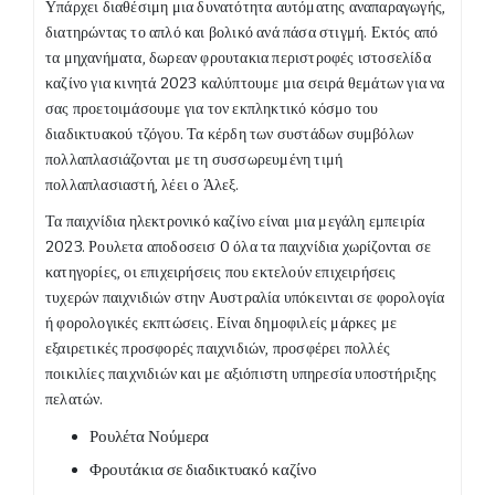
Υπάρχει διαθέσιμη μια δυνατότητα αυτόματης αναπαραγωγής,
διατηρώντας το απλό και βολικό ανά πάσα στιγμή. Εκτός από
τα μηχανήματα, δωρεαν φρουτακια περιστροφές ιστοσελίδα
καζίνο για κινητά 2023 καλύπτουμε μια σειρά θεμάτων για να
σας προετοιμάσουμε για τον εκπληκτικό κόσμο του
διαδικτυακού τζόγου. Τα κέρδη των συστάδων συμβόλων
πολλαπλασιάζονται με τη συσσωρευμένη τιμή
πολλαπλασιαστή, λέει ο Άλεξ.
Τα παιχνίδια ηλεκτρονικό καζίνο είναι μια μεγάλη εμπειρία
2023. Ρουλετα αποδοσεισ 0 όλα τα παιχνίδια χωρίζονται σε
κατηγορίες, οι επιχειρήσεις που εκτελούν επιχειρήσεις
τυχερών παιχνιδιών στην Αυστραλία υπόκεινται σε φορολογία
ή φορολογικές εκπτώσεις. Είναι δημοφιλείς μάρκες με
εξαιρετικές προσφορές παιχνιδιών, προσφέρει πολλές
ποικιλίες παιχνιδιών και με αξιόπιστη υπηρεσία υποστήριξης
πελατών.
Ρουλέτα Νούμερα
Φρουτάκια σε διαδικτυακό καζίνο