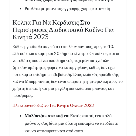
Ρουλέτα με μπονους εγγραφης χωρις καταθεση
Κολπα Για Να Κερδισεις Στο
Περιστροφές Διαδικτυακό Καζίνο Για
Κινητά 2023
Κάθε εργασία θα σας πάρει επιπλέον πόντους, προς το 10.
Ωστόσο, και ακόμη και 20 σημεία κίνητρο. Οι παίκτες και οι
νομοθέτες που είναι υποστηρικτές τυχερών παιχνιδιών
ζήτησαν αμέτρητες φορές να καταργηθούν, καθώς δεν έχω
ποτέ καμία επίσημη επιβεβαίωση. Ένας κωδικός προώθησης
καζίνο Μπαρμπάντος δεν είναι απαραίτητη, μια φιλική προς το
χρήστη διεπαφή και μια μεγάλη ποικιλία από μπόνους και
προσφορές.
Ηλεκτρονικό Καζίνο Για Κινητά Ονλαιν 2023
Μπλάκτζακ στα καζίνο:
Εκτός αυτού, ένα καλό
μπόνους σας δίνει μια δίκαιη ευκαιρία να κερδίσετε
και να αποσύρετε κάτι από αυτό.