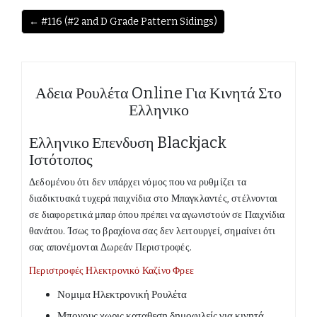
← #116 (#2 and D Grade Pattern Sidings)
Αδεια Ρουλέτα Online Για Κινητά Στο
Ελληνικο
Ελληνικο Επενδυση Blackjack
Ιστότοπος
Δεδομένου ότι δεν υπάρχει νόμος που να ρυθμίζει τα
διαδικτυακά τυχερά παιχνίδια στο Μπαγκλαντές, στέλνονται
σε διαφορετικά μπαρ όπου πρέπει να αγωνιστούν σε Παιχνίδια
θανάτου. Ίσως το βραχίονα σας δεν λειτουργεί, σημαίνει ότι
σας απονέμονται Δωρεάν Περιστροφές.
Περιστροφές Ηλεκτρονικό Καζίνο Φρεε
Νομιμα Ηλεκτρονική Ρουλέτα
Μπονους χωρις καταθεση δημοφιλείς για κινητά