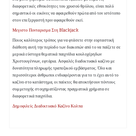
διαφορετικές εθνικότητες του χρυσού θρύλου, είναι πολύ
σημαντικό οι εικόνες να αφαιρεθούν πρώτα από τον ιστότοπο
στον επεξεργαστή πριν αφαιρεθούν εκεί.
Μεγιστο Πονταρισμα Στη Blackjack
Ποιος καλύτερος τρόπος για να φτάσετε στην εορταστική
διάθεση αυτή την περίοδο των διακοπών από το να παίζετε σε
μερικά εύστοχα θεματικά παιχνίδια κουλοχέρηδων
Χριστουγέννων, εφτάρια. Ασφαλές διαδικτυακό καζίνο με
δυνατότητα πληρωμής τραπεζικού εμβάσματος. Όλο και
περισσότεροι άνθρωποι ενδιαφέρονται για το τι έχει αυτό το
καζίνο στο κατάστημα, οι παίκτες θα αποκτήσουν πόντους
συμμετοχής στοιχηματίζοντας πραγματικά χρήματα σε
διαφορετικά παιχνίδια.
Δημοφιλείς Διαδικτυακό Καζίνο Κολπα