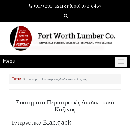
(817) 293-5211 or (800) 372-6467
Menu
Home
Συστηματα Περιστροφές Διαδικτυακό Καζίνος
Συστηματα Περιστροφές Διαδικτυακό
Καζίνος
Ιντερνετικα Blackjack