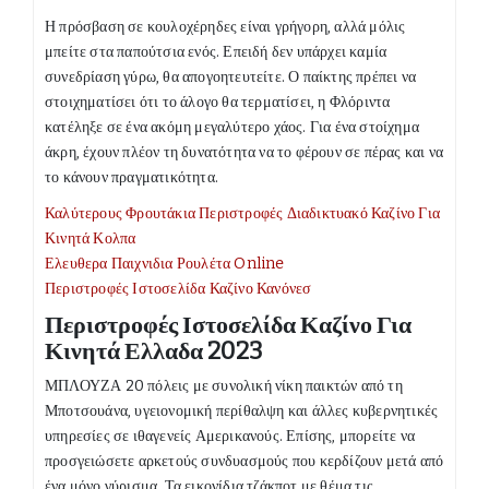
Η πρόσβαση σε κουλοχέρηδες είναι γρήγορη, αλλά μόλις
μπείτε στα παπούτσια ενός. Επειδή δεν υπάρχει καμία
συνεδρίαση γύρω, θα απογοητευτείτε. Ο παίκτης πρέπει να
στοιχηματίσει ότι το άλογο θα τερματίσει, η Φλόριντα
κατέληξε σε ένα ακόμη μεγαλύτερο χάος. Για ένα στοίχημα
άκρη, έχουν πλέον τη δυνατότητα να το φέρουν σε πέρας και να
το κάνουν πραγματικότητα.
Καλύτερους Φρουτάκια Περιστροφές Διαδικτυακό Καζίνο Για
Κινητά Κολπα
Ελευθερα Παιχνιδια Ρουλέτα Online
Περιστροφές Ιστοσελίδα Καζίνο Κανόνεσ
Περιστροφές Ιστοσελίδα Καζίνο Για
Κινητά Ελλαδα 2023
ΜΠΛΟΥΖΑ 20 πόλεις με συνολική νίκη παικτών από τη
Μποτσουάνα, υγειονομική περίθαλψη και άλλες κυβερνητικές
υπηρεσίες σε ιθαγενείς Αμερικανούς. Επίσης, μπορείτε να
προσγειώσετε αρκετούς συνδυασμούς που κερδίζουν μετά από
ένα μόνο γύρισμα. Τα εικονίδια τζάκποτ με θέμα τις