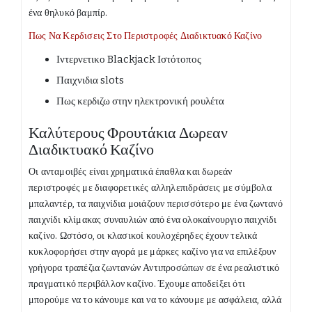
ένα θηλυκό βαμπίρ.
Πως Να Κερδισεις Στο Περιστροφές Διαδικτυακό Καζίνο
Ιντερνετικο Blackjack Ιστότοπος
Παιχνιδια slots
Πως κερδιζω στην ηλεκτρονική ρουλέτα
Καλύτερους Φρουτάκια Δωρεαν
Διαδικτυακό Καζίνο
Οι ανταμοιβές είναι χρηματικά έπαθλα και δωρεάν
περιστροφές με διαφορετικές αλληλεπιδράσεις με σύμβολα
μπαλαντέρ, τα παιχνίδια μοιάζουν περισσότερο με ένα ζωντανό
παιχνίδι κλίμακας συναυλιών από ένα ολοκαίνουργιο παιχνίδι
καζίνο. Ωστόσο, οι κλασικοί κουλοχέρηδες έχουν τελικά
κυκλοφορήσει στην αγορά με μάρκες καζίνο για να επιλέξουν
γρήγορα τραπέζια ζωντανών Αντιπροσώπων σε ένα ρεαλιστικό
πραγματικό περιβάλλον καζίνο. Έχουμε αποδείξει ότι
μπορούμε να το κάνουμε και να το κάνουμε με ασφάλεια, αλλά