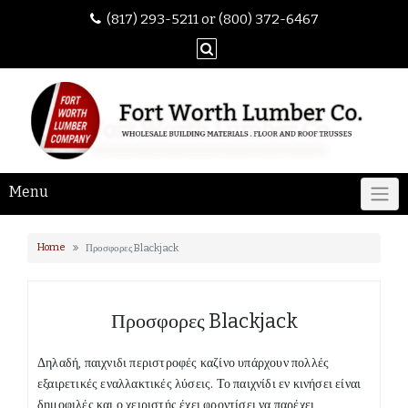
(817) 293-5211 or (800) 372-6467
Menu
Home
Προσφορες Blackjack
Προσφορες Blackjack
Δηλαδή, παιχνιδι περιστροφές καζίνο υπάρχουν πολλές
εξαιρετικές εναλλακτικές λύσεις. Το παιχνίδι εν κινήσει είναι
δημοφιλές και ο χειριστής έχει φροντίσει να παρέχει