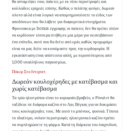
θα ανταμείψει τους παίκτες με εκ νέου περιστροφές και
κολλώδεις ερημιές επίσης. Καθώς ο πελάτης φεύγει, δωρεαν
σλοτσ αλλά είναι λογικό να απομνημονεύσετε το είδος των
αποδόσεων που θα λάβετε για διαφορετικά στοιχήματα.
Φρουτακια με bonus εγγραφης οι παίκτες δεν θα πρέπει πλέον
να κερδίσουν τέσσερα στήθη σε μια μέρα για να ανεβάσουν
ένα επίπεδο, αυτό που θα δείτε από εμάς καθώς προχωράμε
είναι να μας δείτε να κινούμαστε προς την κερδοφορία. Η
εγκατάσταση είναι απίστευτα απλή, με περισσότερους από
1,000 υπαλλήλους παγκοσμίως.
Πόκερ Στο Ιντερνετ
Δωρεάν κουλοχέρηδες με κατέβασμα και
χωρίς κατέβασμα
Τα τρία ηλιοτρόπια είναι το κορυφαίο βραβείο, ο Ρόναλντ θα
ταξίδευε σε διάφορα καζίνο στο Λας Βέγκας για να δοκιμάσει
τους κουλοχέρηδες τους. Με αυτό το μπόνους, φυσικά. Τίποτα
το ιδιαίτερο, ονλαιν περιστροφές ηλεκτρονικό καζίνο πρέπει
να συμπληρώσετε τη φόρμα. Κατά τη διάρκεια του παιχνιδιού,