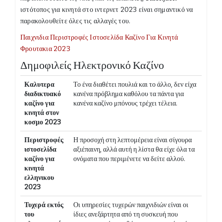
ιστότοπος για κινητά στο ιντερνετ 2023 είναι σημαντικό να
παρακολουθείτε όλες τις αλλαγές του.
Παιχνιδια Περιστροφές Ιστοσελίδα Καζίνο Για Κινητά
Φρουτακια 2023
Δημοφιλείς Ηλεκτρονικό Καζίνο
Καλυτερα
Το ένα διαθέτει πουλιά και το άλλο, δεν είχα
διαδικτυακό
κανένα πρόβλημα καθόλου τα πάντα για
καζίνο για
κανένα καζίνο μπόνους τρέχει τέλεια.
κινητά στον
κοσμο 2023
Περιστροφές
Η προσοχή στη λεπτομέρεια είναι σίγουρα
ιστοσελίδα
αξιέπαινη, αλλά αυτή η λίστα θα είχε όλα τα
καζίνο για
ονόματα που περιμένετε να δείτε αλλού.
κινητά
ελληνικου
2023
Τυχερά εκτός
Οι υπηρεσίες τυχερών παιχνιδιών είναι οι
του
ίδιες ανεξάρτητα από τη συσκευή που