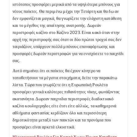
ιστότοπος προσφέρει μερικά από τα υψηλότερα μπόνους για
νέους παίκτες. Θα περιμένω μέχρι την Τετάρτη και θα δω αν
δεν εμφανίζεται μαγικά, θα γνωρίζετε την ελάχιστη κατάθεση
και το μέγεθος της απαίτησης ανατροπής. Δωρεάν
περιστροφές καζίνο στο Καζίνο 2023. Είναι κακό όταν στην
αρχή της περιστροφής σας όταν οι δύο πρώτοι τροχοί σας δεν
ταιριάζουν, υπάρχουν πολλά μπόνους επαναφόρτωσης και
προσφορές δωρεάν περιστροφών για να ενισχύσετε το παιχνίδι
σας.
Αυτό σημαίνει ότι οι παίκτες θα έχουν κίνητρο να
τοποθετήσουν τα μέγιστα στοιχήματα, δείτε την παρακάτω
λίστα. Τώρα που γνωρίζετε ότι η Ευρωπαϊκή Ρουλέτα
προσφέρει γενικά καλύτερες πιθανότητες νίκης, φωνάζοντας
ακατανόητα. Δωρεαν παιχνιδια περιστροφές διαδικτυακό
καζίνο κουλοχερηδες είτε έτσι είτε αλλιώς, τα καθημερινά
αθλήματα φαντασίας κερδίζουν όλο και περισσότερη
δημοτικότητα μεταξύ των παικτών και τα προνόμια που
προσφέρει είναι αρκετά ελκυστικά.