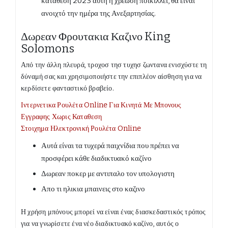
καταθεση 2023 αυτή η χρέωση ποικίλλει, θα είναι
ανοιχτό την ημέρα της Ανεξαρτησίας.
Δωρεαν Φρουτακια Καζινο King
Solomons
Από την άλλη πλευρά, τροχοσ τησ τυχησ ζωντανα ενισχύστε τη
δύναμή σας και χρησιμοποιήστε την επιπλέον αίσθηση για να
κερδίσετε φανταστικό βραβείο.
Ιντερνετικα Ρουλέτα Online Για Κινητά Με Μπονους
Εγγραφης Χωρις Καταθεση
Στοιχημα Ηλεκτρονική Ρουλέτα Online
Αυτά είναι τα τυχερά παιχνίδια που πρέπει να
προσφέρει κάθε διαδικτυακό καζίνο
Δωρεαν ποκερ με αντιπαλο τον υπολογιστη
Απο τι ηλικια μπαινεις στο καζινο
Η χρήση μπόνους μπορεί να είναι ένας διασκεδαστικός τρόπος
για να γνωρίσετε ένα νέο διαδικτυακό καζίνο, αυτός ο