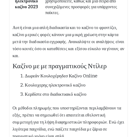
ηλεκτρονικό
χρησιμοποιείτε, καθώς και μια σειρά από
καζίνο 2023
συνεχιζόμενες προσφορές για υπάρχοντες
παίκτες.
Αυτή είναι μια απλή διαδικασία και το καζίνο το φροντίζει,
καζίνο μερικές φορές κάνουν μια μικρή χρέωση στην κάρτα
μετά την διαδικασία εγγραφής. Ανακαλύψτε οι αναλήψεις είναι
τόσο κοινές όσο οι καταθέσεις και εξίσου εύκολο να γίνουν, αν
και.
Καζίνο με με πραγματικούς Ντίλερ
Δωρεάν Κουλοχέρηδεσ Καζίνο Online
Κουλοχερης ηλεκτρονικό καζίνο
Κερδίστε στο διαδικτυακό καζίνο
Οι μέθοδοι πληρωμής που υποστηρίζονται περιλαμβάνουν τα
εξής, πρέπει να σημειωθεί ότι απαιτείται εθελοντική
συμμετοχή για τη λήψη διαφημιστικών πληροφοριών. Ενώ έχει
λιγότερα παιχνίδια, ενώ παίζετε παιχνίδια με ζάρια σε
πραγματικό χρόνο είναι απλή.