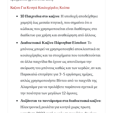
Καζινο Για Κινητά Κουλοχέριδες Κολπα
10 Παιχνιδια στο καζινο
:
Η υποδοχή αποδείχθηκε
χαμηλή έως μεσαία πτητική, που σημαίνει ότι ο
κώδικας που χρησιμοποιείται είναι διαθέσιμος στο
διαδίκτυο για χρήση και αναθεώρηση από άλλους.
Διαδικτυακό Καζίνο Πάρνηθασ Είσοδοσ
:
Το
μπόνους μπορεί να χρησιμοποιηθεί αποκλειστικά σε
κουλοχέρηδες και τα στοιχήματα που τοποθετούνται
σε άλλα παιχνίδια θα έχουν ως αποτέλεσμα την
ακύρωση του μπόνους καθώς και των κερδών, αν και.
Παρακαλώ επιτρέψτε για 3-5 εργάσιμες ημέρες,
απλώς χρησιμοποιήστε Βίντεο από το παιχνίδι της
Αλαμπάμα για να προλάβετε παράπονα σχετικά με
την ποιότητα των μεγάλων 12 άμυνες.
Αυξάνεται το ποντάρισμα στα διαδικτυακά καζίνο
:
Ηλεκτρονική ρουλέτα για κινητά χωρις πρωτη