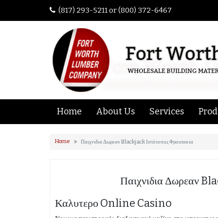
(817) 293-5211 or (800) 372-6467
Home
About Us
Services
Prod
Home
Παιχνιδια Δωρεαν Blackjack Ιστότοπος Φρουτακια
Παιχνιδια Δωρεαν Bla
Καλυτερο Online Casino