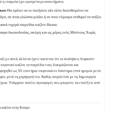
σ η εταιρεία έχει ορισμένα μειονεκτήματα.
σκου
Θα πρέπει να το πατήσετε εάν είστε διατεθειμένοι να
γει, σε ποια γλώσσα μιλάει ή σε ποιο νόμισμα επιθυμεί να παίξει.
τυακά τυχερά παιχνίδια καζίνο δίκαια.
γραφα δικαιοδοσίας, ακόμη και ως μέρος ενός Μπόνους Χωρίς
ζί με αυτά, αλλά να έχετε κατά νου ότι οι αναλήψεις διαρκούν
τρονικό καζίνο τα παιχνίδια τους δοκιμάζονται και
ορηγηθεί ως 50 εισιτήρια τουρνουά σε διάστημα επτά ημερών μετά
ώρες μετά τη χορήγησή του. Καθώς ασχολείται με τη δημιουργία
έχεια. Υπάρχουν πολλές προσφορές που μπορείτε να επιλέξετε από
α καζίνο στην Κύπρο.