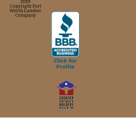
2019
Copyright Fort
Worth Lumber
Company