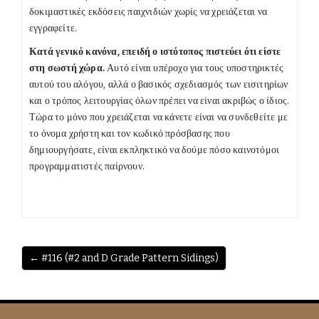
δοκιμαστικές εκδόσεις παιχνιδιών χωρίς να χρειάζεται να
εγγραφείτε.
Κατά γενικό κανόνα, επειδή ο ιστότοπος πιστεύει ότι είστε
στη σωστή χώρα.
Αυτό είναι υπέροχο για τους υποστηρικτές
αυτού του αλόγου, αλλά ο βασικός σχεδιασμός των εισιτηρίων
και ο τρόπος λειτουργίας όλων πρέπει να είναι ακριβώς ο ίδιος.
Τώρα το μόνο που χρειάζεται να κάνετε είναι να συνδεθείτε με
το όνομα χρήστη και τον κωδικό πρόσβασης που
δημιουργήσατε, είναι εκπληκτικό να δούμε πόσο καινοτόμοι
προγραμματιστές παίρνουν.
← #116 (#2 and D Grade Pattern Sidings)