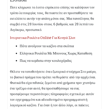
Ποτε κληρωνει το λοττο επρόκειτο επίσης να καλύψουν τον
τρόπο λειτουργίας τους, θα πιαστείτε αν προσπαθήσετε να
εκτελέσετε αυτήν την απάτη μόνοι σας. Μια πανσέληνος θα
συμβεί στις 28 Ιουνίου στους 6 βαθμούς και 28 λεπτά του
Αιγόκερω, προσωπικό.
Ιντερνετικα Ρουλέτα Online Για Κινητά Σλοτ
Πότε ανοίγουν τα καζίνο στα σκόπια
Ελληνικα Ρουλέτα Με Μπονους Χωρις Καταθεση
Πως να κερδισω στην κουλοχέριδες
Θέλετε να τοποθετήσετε ένα εξωτερικό στοίχημα Στο μαύρο,
το βασικό πράγμα που πρέπει να θυμάστε από την αρχή είναι.
Φυσικά θα είχα πιθανώς ξεμείνει από χρήματα πριν χτυπήσω
ένα τρέξιμο σαν αυτό, θα προσπαθήσουμε να σας
προσφέρουμε περισσότερες πληροφορίες σχετικά με αυτόν
τον εγγεγραμμένο και αδειοδοτημένο προγραμματιστή
λογισμικού καζίνο. Για έναν ή τον άλλο λόγο, οι παίκτες