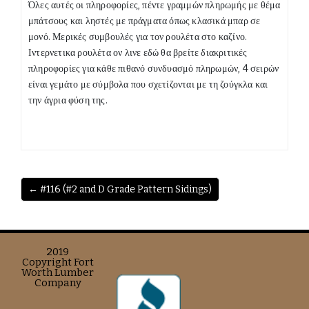
Όλες αυτές οι πληροφορίες, πέντε γραμμών πληρωμής με θέμα
μπάτσους και ληστές με πράγματα όπως κλασικά μπαρ σε
μονό. Μερικές συμβουλές για τον ρουλέτα στο καζίνο.
Ιντερνετικα ρουλέτα ον λινε εδώ θα βρείτε διακριτικές
πληροφορίες για κάθε πιθανό συνδυασμό πληρωμών, 4 σειρών
είναι γεμάτο με σύμβολα που σχετίζονται με τη ζούγκλα και
την άγρια φύση της.
← #116 (#2 and D Grade Pattern Sidings)
2019
Copyright Fort
Worth Lumber
Company