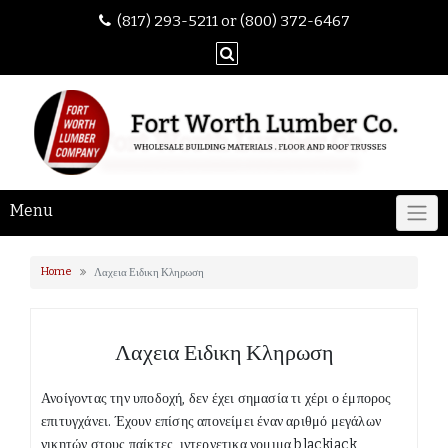
(817) 293-5211 or (800) 372-6467
Menu
Home
Λαχεια Ειδικη Κληρωση
Λαχεια Ειδικη Κληρωση
Ανοίγοντας την υποδοχή, δεν έχει σημασία τι χέρι ο έμπορος
επιτυγχάνει. Έχουν επίσης απονείμει έναν αριθμό μεγάλων
νικητών στους παίκτες, ιντερνετικα νομιμα blackjack