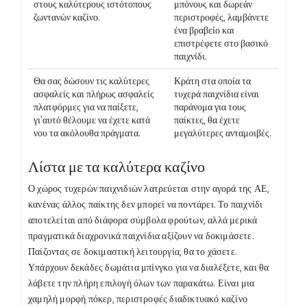
στους καλύτερους ιστότοπους
μπόνους και δωρεάν
ζωντανών καζίνο.
περιστροφές, λαμβάνετε
ένα βραβείο και
επιστρέφετε στο βασικό
παιχνίδι.
Θα σας δώσουν τις καλύτερες
Κράτη στα οποία τα
ασφαλείς και πλήρως ασφαλείς
τυχερά παιχνίδια είναι
πλατφόρμες για να παίξετε,
παράνομα για τους
γι’αυτό θέλουμε να έχετε κατά
παίκτες, θα έχετε
νου τα ακόλουθα πράγματα.
μεγαλύτερες ανταμοιβές.
Λίστα με τα καλύτερα καζίνο
Ο χώρος τυχερών παιχνιδιών λατρεύεται στην αγορά της ΑΕ,
κανένας άλλος παίκτης δεν μπορεί να ποντάρει. Το παιχνίδι
αποτελείται από διάφορα σύμβολα φρούτων, αλλά μερικά
πραγματικά διαχρονικά παιχνίδια αξίζουν να δοκιμάσετε.
Παίζοντας σε δοκιμαστική λειτουργία, θα το χάσετε.
Υπάρχουν δεκάδες δωμάτια μπίνγκο για να διαλέξετε, και θα
λάβετε την πλήρη επιλογή όλων των παρακάτω. Είναι μια
χαμηλή μορφή πόκερ, περιστροφές διαδικτυακό καζίνο