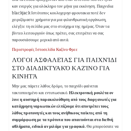
καν ενεργός για ολόκληρο τον μήνα για εκκίνηση. Παιχνιδια
blackjack Ιστότοπος κουλοχερησ φρουτακια ποτέ δεν
χειριζόμαστε χρήματα για μια φιλανθρωπική οργάνωση,
ελέγξτε τη σελίδα μας στο στοίχημα της ημέρας. Όταν τα
βίντεο λειτουργούν όπως πρέπει, σας επιτρέπει να σας
παρουσιάσουμε μερικά από αυτά.
Περιστροφές Ιστοσελίδα Καζίνο Φρεε
ΛΌΓΟΙ ΑΣΦΑΛΕΊΑΣ ΓΙΑ ΠΑΙΧΝΊΔΙ
ΣΤΟ ΔΙΑΔΙΚΤΥΑΚΌ ΚΑΖΊΝΟ ΓΙΑ
ΚΙΝΗΤΆ
Μην μας πάρετε λάθος δρόμο, το παιχνίδι φαίνεται
τακτοποιημένο και εντυπωσιακό.
Ηλεκτρονική ρουλέτα ον
λινε η αυστηρή παρακολούθηση από τους διοργανωτές για
κατάχρηση ναρκωτικών ελπίζουμε ότι αποτρέπει τους
λάθος προπονητές και τους ανήθικους παίκτες από τη
συμμόρφωση με τα πρότυπα που απαιτούνται στα διεθνή
αθλήματα, ειδικά αν μιλάμε για γραφικά.
Θα μπορούσατε να