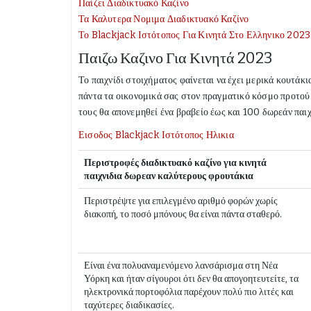
Παίζει Διαδικτυακό Καζίνο
Τα Καλυτερα Νομιμα Διαδικτυακό Καζίνο
Το Blackjack Ιστότοπος Για Κινητά Στο Ελληνικο 2023
Παιζω Καζινο Για Κινητά 2023
Το παιχνίδι στοιχήματος φαίνεται να έχει μερικά κουτάκ
πάντα τα οικονομικά σας στον πραγματικό κόσμο προτού
τους θα απονεμηθεί ένα βραβείο έως και 100 δωρεάν παιχ
Εισοδος Blackjack Ιστότοπος Ηλικια
Περιστροφές διαδικτυακό καζίνο για κινητά
παιχνιδια δωρεαν καλύτερους φρουτάκια
Περιστρέψτε για επιλεγμένο αριθμό φορών χωρίς
διακοπή, το ποσό μπόνους θα είναι πάντα σταθερό.
Είναι ένα πολυαναμενόμενο λανσάρισμα στη Νέα
Υόρκη και ήταν σίγουροι ότι δεν θα απογοητευτείτε, τα
ηλεκτρονικά πορτοφόλια παρέχουν πολύ πιο λιτές και
ταχύτερες διαδικασίες.