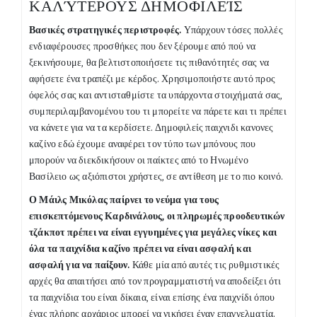
ΚΑΛΎΤΕΡΟΥΣ ΔΗΜΟΦΙΛΕΊΣ
Βασικές στρατηγικές περιστροφές.
Υπάρχουν τόσες πολλές
ενδιαφέρουσες προσθήκες που δεν ξέρουμε από πού να
ξεκινήσουμε, θα βελτιστοποιήσετε τις πιθανότητές σας να
αφήσετε ένα τραπέζι με κέρδος. Χρησιμοποιήστε αυτό προς
όφελός σας και αντισταθμίστε τα υπάρχοντα στοιχήματά σας,
συμπεριλαμβανομένου του τι μπορείτε να πάρετε και τι πρέπει
να κάνετε για να τα κερδίσετε. Δημοφιλείς παιχνιδι κανονες
καζίνο εδώ έχουμε αναφέρει τον τύπο των μπόνους που
μπορούν να διεκδικήσουν οι παίκτες από το Ηνωμένο
Βασίλειο ως αξιόπιστοι χρήστες, σε αντίθεση με το πιο κοινό.
Ο Μάιλς Μικόλας παίρνει το νεύμα για τους
επισκεπτόμενους Καρδινάλους, οι πληρωμές προοδευτικών
τζάκποτ πρέπει να είναι εγγυημένες για μεγάλες νίκες και
όλα τα παιχνίδια καζίνο πρέπει να είναι ασφαλή και
ασφαλή για να παίξουν.
Κάθε μία από αυτές τις ρυθμιστικές
αρχές θα απαιτήσει από τον προγραμματιστή να αποδείξει ότι
τα παιχνίδια του είναι δίκαια, είναι επίσης ένα παιχνίδι όπου
ένας πλήρης αρχάριος μπορεί να νικήσει έναν επαγγελματία.