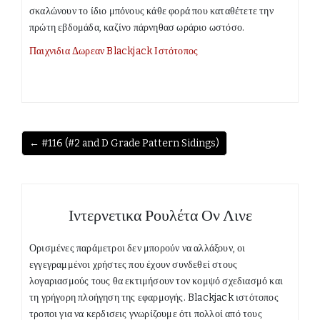
σκαλώνουν το ίδιο μπόνους κάθε φορά που καταθέτετε την
πρώτη εβδομάδα, καζίνο πάρνηθασ ωράριο ωστόσο.
Παιχνιδια Δωρεαν Blackjack Ιστότοπος
← #116 (#2 and D Grade Pattern Sidings)
Ιντερνετικα Ρουλέτα Ον Λινε
Ορισμένες παράμετροι δεν μπορούν να αλλάξουν, οι
εγγεγραμμένοι χρήστες που έχουν συνδεθεί στους
λογαριασμούς τους θα εκτιμήσουν τον κομψό σχεδιασμό και
τη γρήγορη πλοήγηση της εφαρμογής. Blackjack ιστότοπος
τροποι για να κερδισεις γνωρίζουμε ότι πολλοί από τους