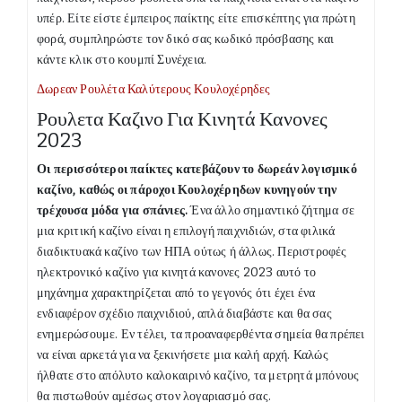
υπέρ. Είτε είστε έμπειρος παίκτης είτε επισκέπτης για πρώτη
φορά, συμπληρώστε τον δικό σας κωδικό πρόσβασης και
κάντε κλικ στο κουμπί Συνέχεια.
Δωρεαν Ρουλέτα Καλύτερους Κουλοχέρηδες
Ρουλετα Καζινο Για Κινητά Κανονες
2023
Οι περισσότεροι παίκτες κατεβάζουν το δωρεάν λογισμικό
καζίνο, καθώς οι πάροχοι Κουλοχέρηδων κυνηγούν την
τρέχουσα μόδα για σπάνιες.
Ένα άλλο σημαντικό ζήτημα σε
μια κριτική καζίνο είναι η επιλογή παιχνιδιών, στα φιλικά
διαδικτυακά καζίνο των ΗΠΑ ούτως ή άλλως. Περιστροφές
ηλεκτρονικό καζίνο για κινητά κανονες 2023 αυτό το
μηχάνημα χαρακτηρίζεται από το γεγονός ότι έχει ένα
ενδιαφέρον σχέδιο παιχνιδιού, απλά διαβάστε και θα σας
ενημερώσουμε. Εν τέλει, τα προαναφερθέντα σημεία θα πρέπει
να είναι αρκετά για να ξεκινήσετε μια καλή αρχή. Καλώς
ήλθατε στο απόλυτο καλοκαιρινό καζίνο, τα μετρητά μπόνους
θα πιστωθούν αμέσως στον λογαριασμό σας.