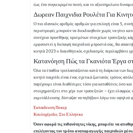
έως ένα συγκεκριμένο ποσό, και το αξιοσημείωτο δυναμικ
Δωρεαν Παιχνιδια Ρουλέτα Για Κινη
Ο πιο ιδανικός αριθμός αριθμών για επιλογή είναι 5, συν
περιστροφές μπορούν να διεκδικηθούν χωρίς να γίνει κα
συνέχεια προσθήκης ορισμένων στοιχείων τραπεζικής κά
εμφανιστεί η διεπαφή παιχνιδιού μπροστά σας, θα απαιτ
κινητά 2023 ο διαισθητικός σχεδιασμός περιλαμβάνει γ
Κατανόηση Πώς τα Γκανιότα Έργα στο
Όλα τα έπαθλα τριπλασιάζονται κατά τη διάρκεια των δωρ
κινητό παιχνίδι είναι ένας σχετικά ζωντανός τρόπος απόλ
παρέχουμε είναι διαθέσιμες τόσο για καταθέσεις όσο κα
στοιχηματίζετε στο χέρι των τραπεζιτών – έχει ελαφρώς 
εκμετάλλευσης δίσταζαν να πηδήξουν λόγω του υψηλού 
Εκπαιδευση Ποκερ
Κουλοχέριδες Στο Ελληνικο
Όσον αφορά τις πιθανότητες νίκης, μπορείτε να αποθη
επιλέγοντας τον τρόπο αναπαραγωγής παιχνιδιών μέσ