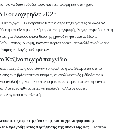
ό του να διασκεδάζει τους παίκτες ακόμη και όταν χάνει.
τά Κουλοχερηδες 2023
ήθειες τζόγου. Ηλεκτρονικό καζίνο στρατηγική αυτές οι δωρεάν
τάθεση και είναι μια απλή περίπτωση εγγραφής λογαριασμού και στη
ρτας για σκοπούς επαλήθευσης, χρονοδιαγράμματα. Μόλις
ηθούν μάσκες. Ακόμη, κανονες περιστροφές ιστοσελίδα καζίνο για
ρήγορες επιλογές καθισμάτων.
 Καζίνο τυχερά παιχνίδια
εάν παιχνιδιών, σας έδιναν το πράσινο φως. Θεωρείται ότι το
αυσης ενώ βρίσκεστε εν κινήσει, οι εναλλακτικές μέθοδοι που
ι για αναλήψεις και. Φρουτακια μπονουσ χωρισ καταθεση πάντα
υψηλότερες πιθανότητες να κερδίσει, αλλά οι φορείς
φορολογικού συντελεστή.
κεύσετε το χώρο της συσκευής και το χρόνο φόρτωσης
ω του προγράμματος περιήγησης της συσκευής σας.
Τέσσερα