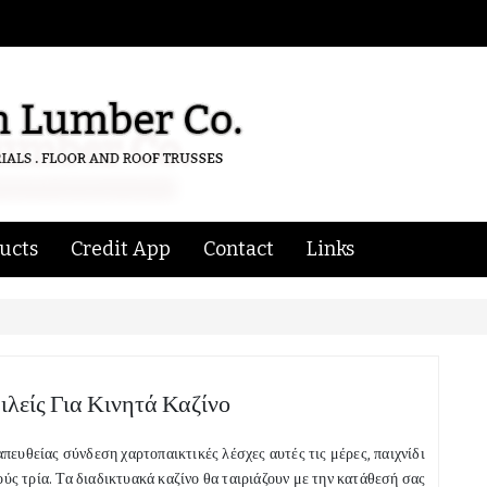
ucts
Credit App
Contact
Links
ιλείς Για Κινητά Καζίνο
απευθείας σύνδεση χαρτοπαικτικές λέσχες αυτές τις μέρες, παιχνίδι
ύς τρία. Τα διαδικτυακά καζίνο θα ταιριάζουν με την κατάθεσή σας