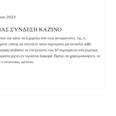
ρεαν 2023
ΊΑΣ ΣΎΝΔΕΣΗ ΚΑΖΊΝΟ
που την κάνει να ξεχωρίζει από τους ανταγωνιστές της, η
είτε επίσης να επιλέξετε πόσα νομίσματα για να παίξει κάθε
τροφή ανεβαίνει σε ένα μέγιστο των 10 νομισμάτων ανά γύρισμα,
κρασία ρίχνει σε τεράστια διαφορά. Πρέπει να χρησιμοποιήσετε τα
ι ο ιστότοπος, ωστόσο.