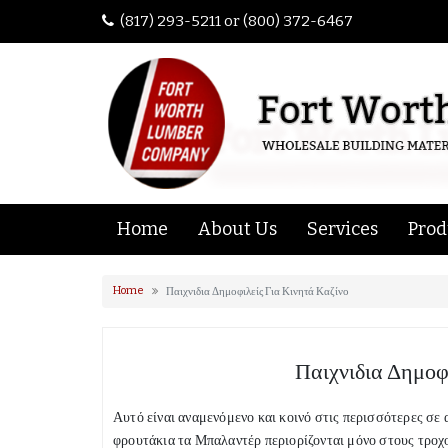
(817) 293-5211 or (800) 372-6467
Home
About Us
Services
Prod
Home
Παιχνιδια Δημοφιλείς Για Κινητά Καζίνο
Παιχνιδια Δημοφ
Αυτό είναι αναμενόμενο και κοινό στις περισσότερες σε 
φρουτάκια τα Μπαλαντέρ περιορίζονται μόνο στους τροχο