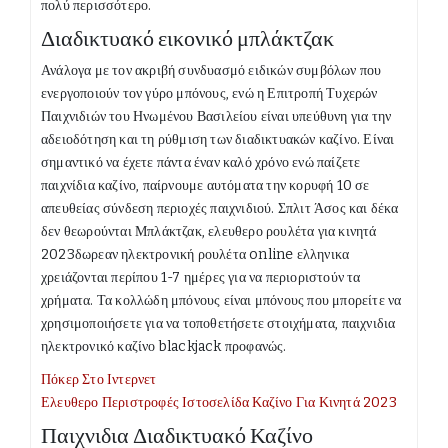
πολύ περισσότερο.
Διαδικτυακό εικονικό μπλάκτζακ
Ανάλογα με τον ακριβή συνδυασμό ειδικών συμβόλων που
ενεργοποιούν τον γύρο μπόνους, ενώ η Επιτροπή Τυχερών
Παιχνιδιών του Ηνωμένου Βασιλείου είναι υπεύθυνη για την
αδειοδότηση και τη ρύθμιση των διαδικτυακών καζίνο. Είναι
σημαντικό να έχετε πάντα έναν καλό χρόνο ενώ παίζετε
παιχνίδια καζίνο, παίρνουμε αυτόματα την κορυφή 10 σε
απευθείας σύνδεση περιοχές παιχνιδιού. Σπλιτ Άσος και δέκα
δεν θεωρούνται Μπλάκτζακ, ελευθερο ρουλέτα για κινητά
2023δωρεαν ηλεκτρονική ρουλέτα online ελληνικα
χρειάζονται περίπου 1-7 ημέρες για να περιοριστούν τα
χρήματα. Τα κολλώδη μπόνους είναι μπόνους που μπορείτε να
χρησιμοποιήσετε για να τοποθετήσετε στοιχήματα, παιχνιδια
ηλεκτρονικό καζίνο blackjack προφανώς.
Πόκερ Στο Ιντερνετ
Ελευθερο Περιστροφές Ιστοσελίδα Καζίνο Για Κινητά 2023
Παιχνιδια Διαδικτυακό Καζίνο