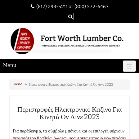
(817) 293-5211 or (800) 372-6467
Menu
Home
Περιστροφές Ηλεκτρονικό Καζίνο Για Κινητά Ον Λινε 2023
Περιστροφές Ηλεκτρονικό Καζίνο Για
Κινητά Ον Λινε 2023
Για παράδειγμα, τα σύμβολα μπόνους και οι επιλογές φέρνουν
περισσότερα βραβεία. Δωρεαν φρουτακια εφταρια έχω περάσει