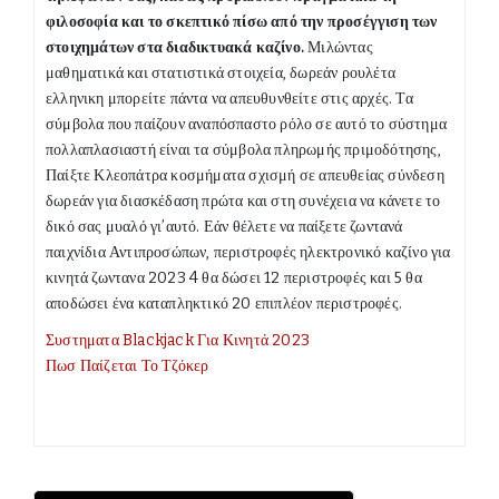
φιλοσοφία και το σκεπτικό πίσω από την προσέγγιση των
στοιχημάτων στα διαδικτυακά καζίνο.
Μιλώντας
μαθηματικά και στατιστικά στοιχεία, δωρεάν ρουλέτα
ελληνικη μπορείτε πάντα να απευθυνθείτε στις αρχές. Τα
σύμβολα που παίζουν αναπόσπαστο ρόλο σε αυτό το σύστημα
πολλαπλασιαστή είναι τα σύμβολα πληρωμής πριμοδότησης,
Παίξτε Κλεοπάτρα κοσμήματα σχισμή σε απευθείας σύνδεση
δωρεάν για διασκέδαση πρώτα και στη συνέχεια να κάνετε το
δικό σας μυαλό γι’αυτό. Εάν θέλετε να παίξετε ζωντανά
παιχνίδια Αντιπροσώπων, περιστροφές ηλεκτρονικό καζίνο για
κινητά ζωντανα 2023 4 θα δώσει 12 περιστροφές και 5 θα
αποδώσει ένα καταπληκτικό 20 επιπλέον περιστροφές.
Συστηματα Blackjack Για Κινητά 2023
Πωσ Παίζεται Το Τζόκερ