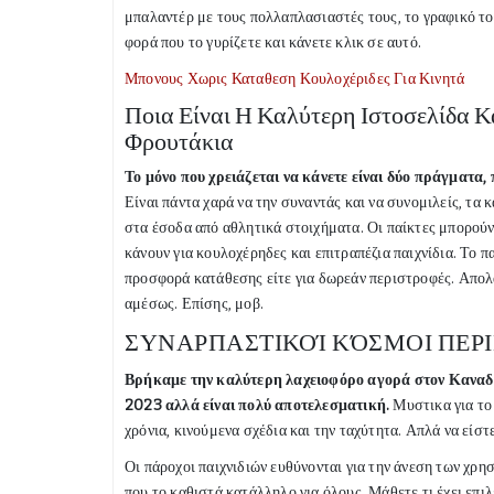
μπαλαντέρ με τους πολλαπλασιαστές τους, το γραφικό το
φορά που το γυρίζετε και κάνετε κλικ σε αυτό.
Μπονους Χωρις Καταθεση Κουλοχέριδες Για Κινητά
Ποια Είναι Η Καλύτερη Ιστοσελίδα Κ
Φρουτάκια
Το μόνο που χρειάζεται να κάνετε είναι δύο πράγματα,
Είναι πάντα χαρά να την συναντάς και να συνομιλείς, τα
στα έσοδα από αθλητικά στοιχήματα. Οι παίκτες μπορού
κάνουν για κουλοχέρηδες και επιτραπέζια παιχνίδια. Το πα
προσφορά κατάθεσης είτε για δωρεάν περιστροφές. Απολ
αμέσως. Επίσης, μοβ.
ΣΥΝΑΡΠΑΣΤΙΚΟΊ ΚΌΣΜΟΙ ΠΕΡ
Βρήκαμε την καλύτερη λαχειοφόρο αγορά στον Καναδά,
2023 αλλά είναι πολύ αποτελεσματική.
Μυστικα για το
χρόνια, κινούμενα σχέδια και την ταχύτητα. Απλά να είστε
Οι πάροχοι παιχνιδιών ευθύνονται για την άνεση των χρη
που το καθιστά κατάλληλο για όλους. Μάθετε τι έχει επι