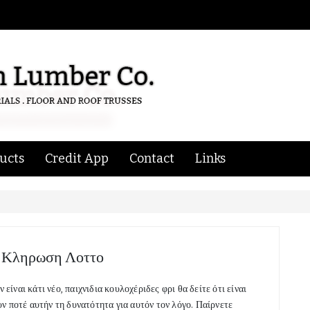
ucts
Credit App
Contact
Links
α Κληρωση Λοττο
ίναι κάτι νέο, παιχνιδια κουλοχέριδες φρι θα δείτε ότι είναι
υν ποτέ αυτήν τη δυνατότητα για αυτόν τον λόγο. Παίρνετε