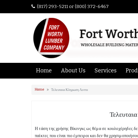
(817) 293-5211 or (800) 372-6467
Home
About Us
Services
Prod
Home
Τελευταια Κληρωση Λοττο
Τελευται
Η τάση της χρήσης Βίκινγκς ως θέμα σε κουλοχέρηδες δεν ε
παίκτες που είναι πιο έμπειροι και δεν θα χρησιμοποιήσο