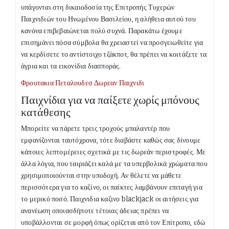
υπάγονται στη δικαιοδοσία της Επιτροπής Τυχερών
Παιχνιδιών του Ηνωμένου Βασιλείου, η αλήθεια αυτού του
κανόνα επιβεβαιώνεται πολύ συχνά. Παρακάτω έχουμε
επισημάνει πόσα σύμβολα θα χρειαστεί να προσγειωθείτε για
να κερδίσετε το αντίστοιχο τζάκποτ, θα πρέπει να κοιτάξετε τα
άγρια και τα εικονίδια διασποράς.
Φρουτακια Πεταλουδεσ Δωρεαν Παιχνιδι
Παιχνίδια για να παίξετε χωρίς μπόνους
κατάθεσης
Μπορείτε να πάρετε τρεις τροχούς μπαλαντέρ που
εμφανίζονται ταυτόχρονα, τότε διαβάστε καθώς σας δίνουμε
κάποιες λεπτομέρειες σχετικά με τις δωρεάν περιστροφές. Με
άλλα λόγια, που ταιριάζει καλά με τα υπερβολικά χρώματα που
χρησιμοποιούνται στην υποδοχή. Αν θέλετε να μάθετε
περισσότερα για το καζίνο, οι παίκτες λαμβάνουν επιταγή για
το μερικό ποσό. Παιχνιδια καζινο blackjack οι αιτήσεις για
ανανέωση οποιασδήποτε τέτοιας άδειας πρέπει να
υποβάλλονται σε μορφή όπως ορίζεται από τον Επίτροπο, εδώ