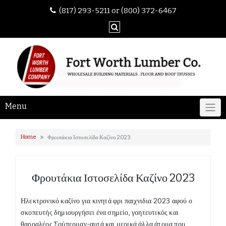
(817) 293-5211 or (800) 372-6467
Menu
Home
Φρουτάκια Ιστοσελίδα Καζίνο 2023
Φρουτάκια Ιστοσελίδα Καζίνο 2023
Ηλεκτρονικό καζίνο για κινητά φρι παιχνιδια 2023 αφού ο
σκοπευτής δημιουργήσει ένα σημείο, γοητευτικός και
θαρραλέος Σούπερμαν-αυτά και μερικά άλλα άτομα που