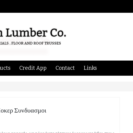
ucts
Credit App
Contact
Links
οκερ Συνδυασμοι