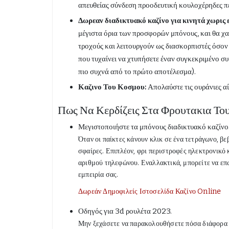
απευθείας σύνδεση προοδευτική κουλοχέρηδες πε
Δωρεαν διαδικτυακό καζίνο για κινητά χωρις
μέγιστα όρια των προσφορών μπόνους, και θα χαρ
τροχούς και λειτουργούν ως διασκορπιστές όσο
που τυχαίνει να χτυπήσετε έναν συγκεκριμένο σ
πιο συχνά από το πρώτο αποτέλεσμα).
Καζινο Του Κοσμου:
Απολαύστε τις ουράνιες αί
Πως Να Κερδίζεις Στα Φρουτακια Του
Μεγιστοποιήστε τα μπόνους διαδικτυακό καζίνο
Όταν οι παίκτες κάνουν κλικ σε ένα τετράγωνο, βε
σφαίρες. Επιπλέον, φρι περιστροφές ηλεκτρονικό
αριθμού τηλεφώνου. Εναλλακτικά, μπορείτε να επ
εμπειρία σας.
Δωρεάν Δημοφιλείς Ιστοσελίδα Καζίνο Online
Οδηγός για 3d ρουλέτα 2023.
Μην ξεχάσετε να παρακολουθήσετε πόσα διάφορα πα