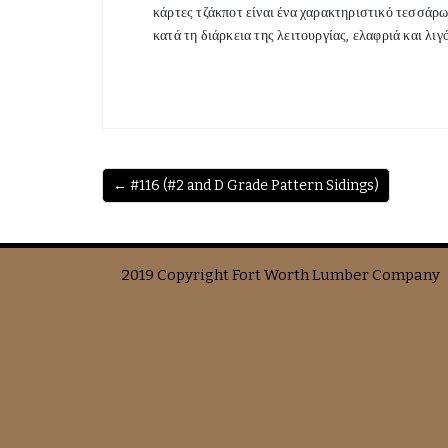
κάρτες τζάκποτ είναι ένα χαρακτηριστικό τεσσάρω
κατά τη διάρκεια της λειτουργίας, ελαφριά και λι
← #116 (#2 and D Grade Pattern Sidings)
2019 Copyright Fort Worth Lumber Company