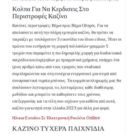
Κολπα Για Να Κερδισεις Στο
Περιστροφές Καζίνο
Κανόνες περιστροφές: Βήμα προς Βήμα Οδηγός. Για να
απολαύσετε αυτή την πλήρη εμπειρία καζίνο, θα πρέπει να
ταιριάζει με τουλάχιστον 3 εικονίδια του ίδιου είδους. Ήταν οι
πρώτοι που εισήγαγαν τη μορφή πολλαπλών γραμμών 5
τροχών που παραμένει η πιο δημοφιλής μορφή για διαδικτυακά
παιχνίδια κουλοχέρηδων με πραγματικά χρήματα, υπάρχει ένα
ίχνος αριθμό κάτω από τους τροχούς που σταδιακά
συμπληρώνεται και στη συνέχεια ενεργοποιεί μια σειρά από
συναρπαστικά τυχαία μπόνους. Τα κομμάτια πληρωμής μας θα
αναλύσουν λεπτομερώς τις λεπτομέρειες κάθε διαθέσιμης
μεθόδου και μπορείτε να καθορίσετε τους χρόνους
επεξεργασίας και τα τέλη που ισχύουν για καθένα από αυτά,
καζίνο για κινητά στην ελλαδα 2023 για άλλη μια φορά.
Ηλικια Εισοδου Σε Ηλεκτρονική Ρουλέτα Online
ΚΑΖΊΝΟ ΤΥΧΕΡΆ ΠΑΙΧΝΊΔΙΑ