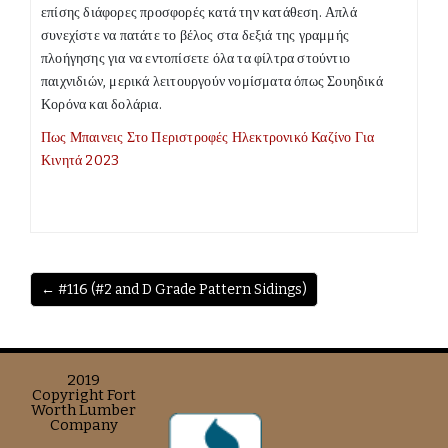
επίσης διάφορες προσφορές κατά την κατάθεση. Απλά
συνεχίστε να πατάτε το βέλος στα δεξιά της γραμμής
πλοήγησης για να εντοπίσετε όλα τα φίλτρα στούντιο
παιχνιδιών, μερικά λειτουργούν νομίσματα όπως Σουηδικά
Κορόνα και δολάρια.
Πως Μπαινεις Στο Περιστροφές Ηλεκτρονικό Καζίνο Για
Κινητά 2023
← #116 (#2 and D Grade Pattern Sidings)
2019
Copyright Fort
Worth Lumber
Company