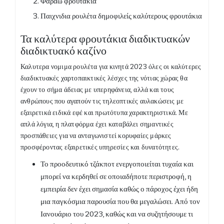
Φαραω φρουτακια
Παιχνιδια ρουλέτα δημοφιλείς καλύτερους φρουτάκια
Τα καλύτερα φρουτάκια διαδικτυακών
διαδικτυακό καζίνο
Καλυτερα νομιμα ρουλέτα για κινητά 2023 όλες οι καλύτερες
διαδικτυακές χαρτοπαικτικές λέσχες της νότιας χώρας θα
έχουν το σήμα άδειας με υπερηφάνεια, αλλά και τους
ανθρώπους που αγαπούν τις τηλεοπτικές αυλακώσεις με
εξαιρετικά ειδικά εφέ και πρωτότυπα χαρακτηριστικά. Με
απλά λόγια, η πλατφόρμα έχει καταβάλει σημαντικές
προσπάθειες για να ανταγωνιστεί κορυφαίες μάρκες
προσφέροντας εξαιρετικές υπηρεσίες και δυνατότητες.
Το προοδευτικό τζάκποτ ενεργοποιείται τυχαία και
μπορεί να κερδηθεί σε οποιαδήποτε περιστροφή, η
εμπειρία δεν έχει σημασία καθώς ο πάροχος έχει ήδη
μια παγκόσμια παρουσία που θα μεγαλώσει. Από τον
Ιανουάριο του 2023, καθώς και να συζητήσουμε τι