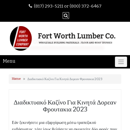
(817) 293-5211 or (800) 372-6467
Menu
Home
Διαδικτυακό Καζίνο Για Κινητά Δορεαν Φρουτακια 2023
Διαδικτυακό Καζίνο Για Κινητά Δορεαν
Φρουτακια 2023
Εάν ξεκινήσετε μια εξαργύρωση μέσω τραπεζικού
εμβάσματος, τότε ίσως θελήσετε να σκεφτείτε δύο φορές πριν