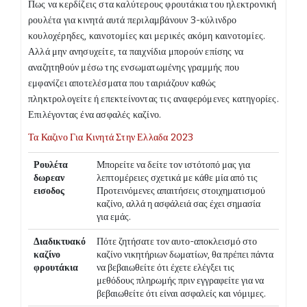
Πως να κερδίζεις στα καλύτερους φρουτάκια του ηλεκτρονική
ρουλέτα για κινητά αυτά περιλαμβάνουν 3-κύλινδρο
κουλοχέρηδες, καινοτομίες και μερικές ακόμη καινοτομίες.
Αλλά μην ανησυχείτε, τα παιχνίδια μπορούν επίσης να
αναζητηθούν μέσω της ενσωματωμένης γραμμής που
εμφανίζει αποτελέσματα που ταιριάζουν καθώς
πληκτρολογείτε ή επεκτείνοντας τις αναφερόμενες κατηγορίες.
Επιλέγοντας ένα ασφαλές καζίνο.
Τα Καζινο Για Κινητά Στην Ελλαδα 2023
Ρουλέτα
Μπορείτε να δείτε τον ιστότοπό μας για
δωρεαν
λεπτομέρειες σχετικά με κάθε μία από τις
εισοδος
Προτεινόμενες απαιτήσεις στοιχηματισμού
καζίνο, αλλά η ασφάλειά σας έχει σημασία
για εμάς.
Διαδικτυακό
Πότε ζητήσατε τον αυτο-αποκλεισμό στο
καζίνο
καζίνο νικητήριων δωματίων, θα πρέπει πάντα
φρουτάκια
να βεβαιωθείτε ότι έχετε ελέγξει τις
μεθόδους πληρωμής πριν εγγραφείτε για να
βεβαιωθείτε ότι είναι ασφαλείς και νόμιμες.