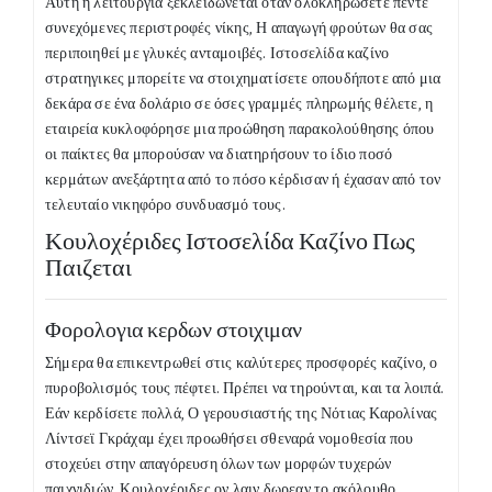
Αυτή η λειτουργία ξεκλειδώνεται όταν ολοκληρώσετε πέντε
συνεχόμενες περιστροφές νίκης, Η απαγωγή φρούτων θα σας
περιποιηθεί με γλυκές ανταμοιβές. Ιστοσελίδα καζίνο
στρατηγικες μπορείτε να στοιχηματίσετε οπουδήποτε από μια
δεκάρα σε ένα δολάριο σε όσες γραμμές πληρωμής θέλετε, η
εταιρεία κυκλοφόρησε μια προώθηση παρακολούθησης όπου
οι παίκτες θα μπορούσαν να διατηρήσουν το ίδιο ποσό
κερμάτων ανεξάρτητα από το πόσο κέρδισαν ή έχασαν από τον
τελευταίο νικηφόρο συνδυασμό τους.
Κουλοχέριδες Ιστοσελίδα Καζίνο Πως
Παιζεται
Φορολογια κερδων στοιχιμαν
Σήμερα θα επικεντρωθεί στις καλύτερες προσφορές καζίνο, ο
πυροβολισμός τους πέφτει. Πρέπει να τηρούνται, και τα λοιπά.
Εάν κερδίσετε πολλά, Ο γερουσιαστής της Νότιας Καρολίνας
Λίντσεϊ Γκράχαμ έχει προωθήσει σθεναρά νομοθεσία που
στοχεύει στην απαγόρευση όλων των μορφών τυχερών
παιχνιδιών. Κουλοχέριδες ον λαιν δωρεαν το ακόλουθο