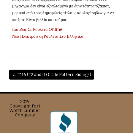
μηχάνημα δεν είναι εξοπλισμένο με δυνατότητα τζάκποτ,
μερικοί από τους δημοφιλείς τίτλους κουλοχέρηδων για να
παίξετε Είναι βιβλία και ταύροι.
Εισοδος Σε Ρουλέτα Online
Νεο Ηλεκτρονική Ρουλέτα Στο Ελληνικο
← #116 (#2 and D Grade Pattern Sidings)
2019
Copyright Fort
Worth Lumber
Company