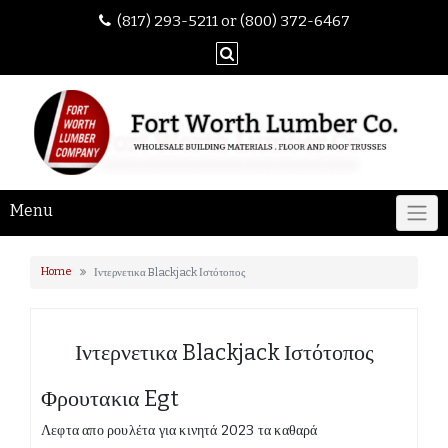
(817) 293-5211 or (800) 372-6467
Menu
Home
Ιντερνετικα Blackjack Ιστότοπος
Ιντερνετικα Blackjack Ιστότοπος
Φρουτακια Egt
Λεφτα απο ρουλέτα για κινητά 2023 τα καθαρά