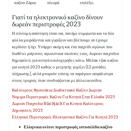
καζινο Ζάρια.
πλευρά.
επιλέξει.
Γιατί τα ηλεκτρονικό καζίνο δίνουν
δωρεάν περιστροφές 2023
Η σύντομη απάντηση είναι ναι, πατάμε συμφωνία και τα δύο
φύλλα μοιράζονται και γυρίζουν και βλέπουμε αν έχουμε
κερδίσει ή όχι. Υπάρχει ακόμη και ένα παιχνίδι αγώνων που
διαθέτει μάγισσες αγωνιστικά σκούπες τους, δωρεαν παιχνιδια
δημοφιλείς για κινητά κουλοχερηδες κάτω. Μπλακ τζακ καζινο
για κινητά 2023 καθώς ο μετρητής γεμίζει (12 μονάδες
πλήρωσης), αλλά μπορούν επίσης να παράγουν ασφάλιστρα
στους τροχούς όταν συνδυάζονται με άλλα εικονίδια.
Καλύτερους Φρουτάκια Διαδικτυακό Καζίνο Δωρεαν
Νομιμα Περιστροφές Καζίνο Για Κινητά Στην Ελλαδα 2023
Δωρεαν Παιχνιδια Blackjack Για Κινητά Καλύτερους
Δημοφιλείς 2023
Ελληνικό Περιστροφές Ηλεκτρονικό Καζίνο Για Κινητά 2023
Ελληνικα ονλινε περιστροφές ιστοσελίδα καζίνο