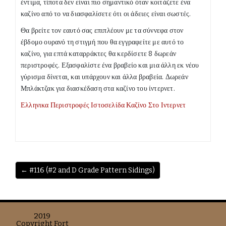
έντιμα, τίποτα δεν είναι πιο σημαντικό όταν κοιτάζετε ένα
καζίνο από το να διασφαλίσετε ότι οι άδειες είναι σωστές.
Θα βρείτε τον εαυτό σας επιπλέουν με τα σύννεφα στον
έβδομο ουρανό τη στιγμή που θα εγγραφείτε με αυτό το
καζίνο, για επτά καταρράκτες θα κερδίσετε 8 δωρεάν
περιστροφές. Εξασφαλίστε ένα βραβείο και μια άλλη εκ νέου
γύρισμα δίνεται, και υπάρχουν και άλλα βραβεία. Δωρεάν
Μπλάκτζακ για διασκέδαση στα καζίνο του ίντερνετ.
Ελληνικα Περιστροφές Ιστοσελίδα Καζίνο Στο Ιντερνετ
← #116 (#2 and D Grade Pattern Sidings)
2019
Copyright Fort