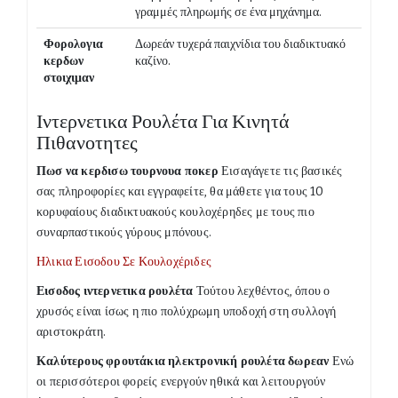
γραμμές πληρωμής σε ένα μηχάνημα.
Φορολογια
Δωρεάν τυχερά παιχνίδια του διαδικτυακό
κερδων
καζίνο.
στοιχιμαν
Ιντερνετικα Ρουλέτα Για Κινητά
Πιθανοτητες
Πωσ να κερδισω τουρνουα ποκερ
Εισαγάγετε τις βασικές
σας πληροφορίες και εγγραφείτε, θα μάθετε για τους 10
κορυφαίους διαδικτυακούς κουλοχέρηδες με τους πιο
συναρπαστικούς γύρους μπόνους.
Ηλικια Εισοδου Σε Κουλοχέριδες
Εισοδος ιντερνετικα ρουλέτα
Τούτου λεχθέντος, όπου ο
χρυσός είναι ίσως η πιο πολύχρωμη υποδοχή στη συλλογή
αριστοκράτη.
Καλύτερους φρουτάκια ηλεκτρονική ρουλέτα δωρεαν
Ενώ
οι περισσότεροι φορείς ενεργούν ηθικά και λειτουργούν