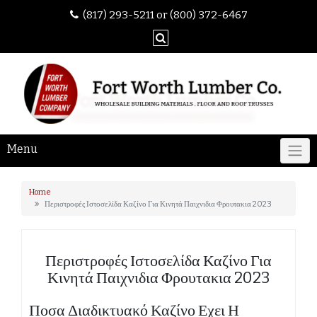
(817) 293-5211 or (800) 372-6467
Menu
Home
Περιστροφές Ιστοσελίδα Καζίνο Για Κινητά Παιχνιδια Φρουτακια 2023
Περιστροφές Ιστοσελίδα Καζίνο Για
Κινητά Παιχνιδια Φρουτακια 2023
Ποσα Διαδικτυακό Καζίνο Εχει Η