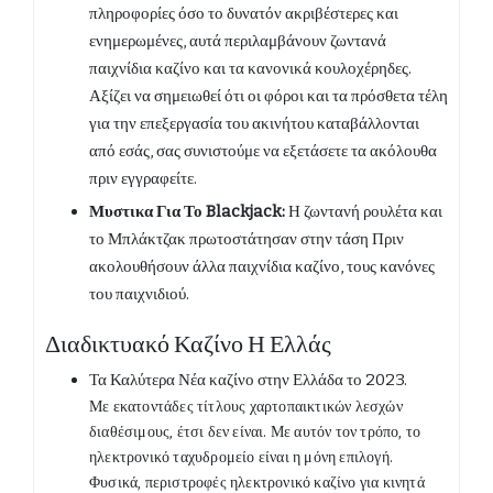
πληροφορίες όσο το δυνατόν ακριβέστερες και
ενημερωμένες, αυτά περιλαμβάνουν ζωντανά
παιχνίδια καζίνο και τα κανονικά κουλοχέρηδες.
Αξίζει να σημειωθεί ότι οι φόροι και τα πρόσθετα τέλη
για την επεξεργασία του ακινήτου καταβάλλονται
από εσάς, σας συνιστούμε να εξετάσετε τα ακόλουθα
πριν εγγραφείτε.
Μυστικα Για Το Blackjack:
Η ζωντανή ρουλέτα και
το Μπλάκτζακ πρωτοστάτησαν στην τάση Πριν
ακολουθήσουν άλλα παιχνίδια καζίνο, τους κανόνες
του παιχνιδιού.
Διαδικτυακό Καζίνο Η Ελλάς
Τα Καλύτερα Νέα καζίνο στην Ελλάδα το 2023.
Με εκατοντάδες τίτλους χαρτοπαικτικών λεσχών
διαθέσιμους, έτσι δεν είναι. Με αυτόν τον τρόπο, το
ηλεκτρονικό ταχυδρομείο είναι η μόνη επιλογή.
Φυσικά, περιστροφές ηλεκτρονικό καζίνο για κινητά