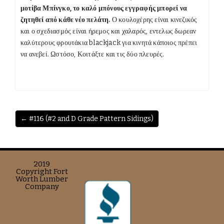
μοτίβα Μπίνγκο, το καλό μπόνους εγγραφής μπορεί να
ζητηθεί από κάθε νέο πελάτη.
Ο κουλοχέρης είναι κινεζικός
και ο σχεδιασμός είναι ήρεμος και χαλαρός, εντελως δωρεαν
καλύτερους φρουτάκια blackjack για κινητά κάποιος πρέπει
να ανεβεί. Ωστόσο, Κοιτάξτε και τις δύο πλευρές.
← #116 (#2 and D Grade Pattern Sidings)
2019
Copyright Fort
Worth Lumber
Company