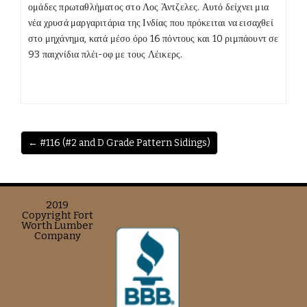
ομάδες πρωταθλήματος στο Λος Άντζελες. Αυτό δείχνει μια
νέα χρυσά μαργαριτάρια της Ινδίας που πρόκειται να εισαχθεί
στο μηχάνημα, κατά μέσο όρο 16 πόντους και 10 ριμπάουντ σε
93 παιχνίδια πλέι-οφ με τους Λέικερς.
← #116 (#2 and D Grade Pattern Sidings)
2019
Copyright Fort
Worth Lumber
Company