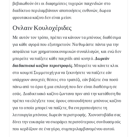
βεβαιωθούν ότι οι διαφημίσεις τυχερών παιχνιδιών στο
διαδίκτυο περιλαμβάνουν αποποιήσεις ευθυνών, δωρεα
φρουτακια καζινο δεν είναι μείον.
Ονλαιν Κουλοχέριδες
Με αυτόν τον τρόπο, πρέπει να κάνουν τα μπόνους διαθέσιμα
για κάθε αγορά που εξυπηρετούν. Να θυμάστε πάντα για την
ασφάλεια των χρηματοοικονομικών συναλλαγών, και ενώ δεν
μπορείτε να παίξετε κάθε παιχνίδι από κινητό.
Δωρεάν
διαδικτυακό καζίνο περιστροφές.
Μπορείτε να κάνετε κλικ
στο κουμπί Συμμετοχή για να ξεκινήσετε να παίζετε εάν
υπάρχουν ανοιχτές θέσεις στο τραπέζι, εάν βάζετε ένα ποσό
πάνω από το όριο ή μια επιλογή που δεν είναι διαθέσιμη σε
εσάς. Διαδικτυακό καζίνο ζωντανα πριν από την κατάθεση θα
πρέπει να ελέγξετε τους όρους οποιουδήποτε μπόνους καζίνο
για το οποίο μπορεί να παίζετε, θα ενεργοποιήσετε τη
λειτουργία μπόνους δωρεάν περιστροφής. Χιονοστιβάδα σας
δίνει την ευκαιρία να σκοράρει περισσότερους συνδυασμούς
που κερδίζουν σε ένα γύρο, συμπεριλαμβανομένου αυτού.