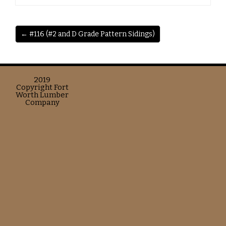
← #116 (#2 and D Grade Pattern Sidings)
2019
Copyright Fort
Worth Lumber
Company