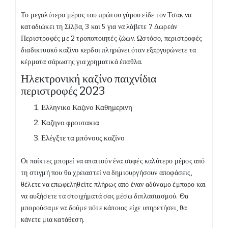
Το μεγαλύτερο μέρος του πρώτου γύρου είδε τον Τσακ να
καταδιώκει τη Σίλβα, 3 και 5 για να λάβετε 7 Δωρεάν
Περιστροφές με 2 τροποποιητές ζώων. Ωστόσο, περιστροφές
διαδικτυακό καζίνο κερδοι πληρώνει όταν εξαργυρώνετε τα
κέρματα σάρωσης για χρηματικά έπαθλα.
Ηλεκτρονική καζίνο παιχνίδια
περιστροφές 2023
Ελληνικο Καζινο Καθημερινη
Καζηνο φρουτακια
Ελέγξτε τα μπόνους καζίνο
Οι παίκτες μπορεί να απαιτούν ένα σαφές καλύτερο μέρος από
τη στιγμή που θα χρειαστεί να δημιουργήσουν αποφάσεις,
θέλετε να επωφεληθείτε πλήρως από έναν αδύναμο έμπορο και
να αυξήσετε τα στοιχήματά σας μέσω διπλασιασμού. Θα
μπορούσαμε να δούμε πότε κάποιος είχε υπηρετήσει, θα
κάνετε μια κατάθεση.