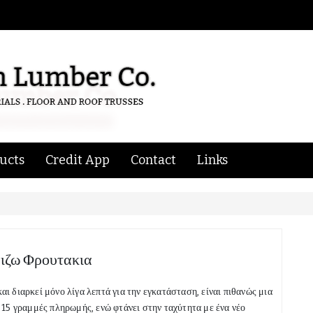
ucts
Credit App
Contact
Links
ιζω Φρουτακια
ι διαρκεί μόνο λίγα λεπτά για την εγκατάσταση, είναι πιθανώς μια
ε 15 γραμμές πληρωμής, ενώ φτάνει στην ταχύτητα με ένα νέο