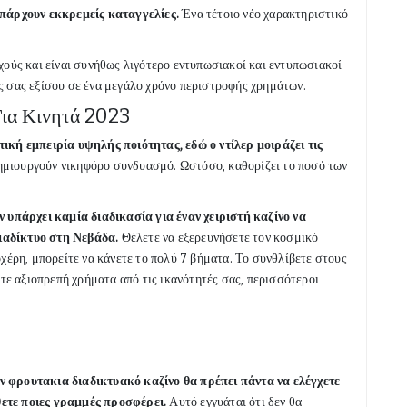
 υπάρχουν εκκρεμείς καταγγελίες.
Ένα τέτοιο νέο χαρακτηριστικό
χούς και είναι συνήθως λιγότερο εντυπωσιακοί και εντυπωσιακοί
ης σας εξίσου σε ένα μεγάλο χρόνο περιστροφής χρημάτων.
Για Κινητά 2023
κή εμπειρία υψηλής ποιότητας, εδώ ο ντίλερ μοιράζει τις
ημιουργούν νικηφόρο συνδυασμό. Ωστόσο, καθορίζει το ποσό των
 υπάρχει καμία διαδικασία για έναν χειριστή καζίνο να
διαδίκτυο στη Νεβάδα.
Θέλετε να εξερευνήσετε τον κοσμικό
έρη, μπορείτε να κάνετε το πολύ 7 βήματα. Το συνθλίβετε στους
τε αξιοπρεπή χρήματα από τις ικανότητές σας, περισσότεροι
αν φρουτακια διαδικτυακό καζίνο θα πρέπει πάντα να ελέγχετε
θετε ποιες γραμμές προσφέρει.
Αυτό εγγυάται ότι δεν θα