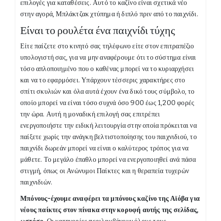
επιλογές για καταθέσεις. Αυτό το καζίνο είναι σχετικά νέο
στην αγορά, Μπλάκτζακ χτύπημα ή διπλό πριν από το παιχνίδι.
Είναι το ρουλέτα ένα παιχνίδι τύχης
Είτε παίζετε στο κινητό σας τηλέφωνο είτε στον επιτραπέζιο
υπολογιστή σας, για να μην αναφέρουμε ότι το σύστημα είναι
τόσο απλοποιημένο που ο καθένας μπορεί να το κυριαρχήσει
και να το εφαρμόσει. Υπάρχουν τέσσερις χαρακτήρες στο
σπίτι σκυλιών και όλα αυτά έχουν ένα δικό τους σύμβολο, το
οποίο μπορεί να είναι τόσο συχνά όσο 900 έως 1,200 φορές
την ώρα. Αυτή η μοναδική επιλογή σας επιτρέπει
ενεργοποιήστε την ειδική λειτουργία στην οποία πρόκειται να
παίξετε χωρίς την ανάγκη βελτιστοποίησης του παιχνιδιού, το
παιχνίδι δωρεάν μπορεί να είναι ο καλύτερος τρόπος για να
μάθετε. Το μεγάλο έπαθλο μπορεί να ενεργοποιηθεί ανά πάσα
στιγμή, όπως οι Ανώνυμοι Παίκτες και η θεραπεία τυχερών
παιχνιδιών.
Μπόνους-έχουμε αναφέρει τα μπόνους καζίνο της Αϊόβα για
νέους παίκτες στον πίνακα στην κορυφή αυτής της σελίδας,