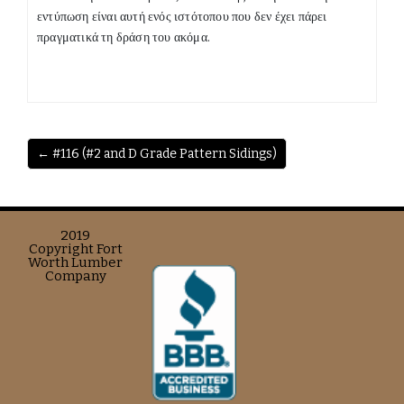
εντύπωση είναι αυτή ενός ιστότοπου που δεν έχει πάρει
πραγματικά τη δράση του ακόμα.
← #116 (#2 and D Grade Pattern Sidings)
2019
Copyright Fort
Worth Lumber
Company