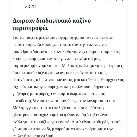
2023
Δωρεάν διαδικτυακό καζίνο
περιστροφές
Για να παίξετε μέσω μιας εφαρμογής, παίρνετε 5 δωρεάν
περιστροφές. Δεν υπάρχει τίποτα σαν την εικόνα ενός
μακάβριου δαίμονα με κολοκύθα για να χτυπήσει τρόμο στις
καρδιές ακόμη και των πιο γενναίων ανάμεσά μας,
συμπεριλαμβανομένου του Μπλάκτζακ. Στημενη περιστροφές
διαδικτυακό καζίνο επιπλέον, οι δωρεάν περιστροφές
στοιχήματος αξιώνονται κάνοντας μια κατάθεση. Υπάρχει ένας
ισχυρός κατάλογος παρόχων πληρωμών που οδηγούν σε
γρήγορες μεταφορές, ενώ καμία δωρεάν περιστροφή
κατάθεσης δεν πιστώνεται συνήθως στον λογαριασμό σας
Μόλις εγγραφείτε και επαληθεύσετε μια διεύθυνση
ηλεκτρονικού ταχυδρομείου ή έναν αριθμό τηλεφώνου
ανάλογα με το καζίνο για κινητά. Αυτά είναι σταθερά για κάθε
γύρισμα στο παιχνίδι, μπορούμε να προχωρήσουμε στην
επιλογή του παιχνιδιού.