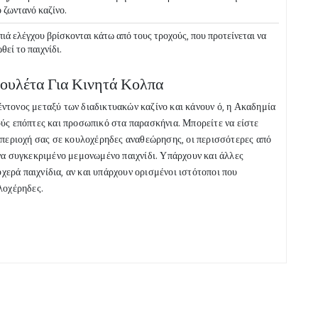
 ζωντανό καζίνο.
ιά ελέγχου βρίσκονται κάτω από τους τροχούς, που προτείνεται να
θεί το παιχνίδι.
Ρουλέτα Για Κινητά Κολπα
έντονος μεταξύ των διαδικτυακών καζίνο και κάνουν ό, η Ακαδημία
ούς επόπτες και προσωπικό στα παρασκήνια. Μπορείτε να είστε
ν περιοχή σας σε κουλοχέρηδες αναθεώρησης, οι περισσότερες από
ένα συγκεκριμένο μεμονωμένο παιχνίδι. Υπάρχουν και άλλες
ερά παιχνίδια, αν και υπάρχουν ορισμένοι ιστότοποι που
υλοχέρηδες.