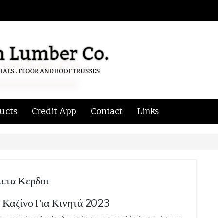
ucts
Credit App
Contact
Links
ετα Κερδοι
 Καζίνο Για Κινητά 2023