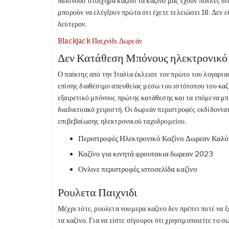
Μπονουσ στοιχημα καζινο τα καζίνο μας έχουν πολλές δι
μπορούν να ελέγξουν πρώτα ότι έχετε τελειώσει 18. Δεν 
δεύτερον.
Blackjack Παιχνίδι Δωρεάν
Δεν Κατάθεση Μπόνους ηλεκτρονικό
Ο παίκτης από την Ιταλία έκλεισε τον πρώτο του λογαριασ
επίσης διαθέσιμο απευθείας μέσω του ιστότοπου του καζί
εξαιρετικό μπόνους πρώτης κατάθεσης και τα επόμενα μπ
διαδικτυακό χειριστή. Οι δωρεάν περιστροφές εκδίδοντα
επιβεβαίωσης ηλεκτρονικού ταχυδρομείου.
Περιστροφές Ηλεκτρονικό Καζίνο Δωρεαν Καλύ
Καζίνο για κινητά φρουτακια δωρεαν 2023
Ονλινε περιστροφές ιστοσελίδα καζίνο
Ρουλετα Παιχνιδι
Μέχρι τότε, ρουλετα νουμερα καζινο δεν πρέπει ποτέ να ξ
τα καζίνο. Για να είστε σίγουροι ότι χρησιμοποιείτε το 