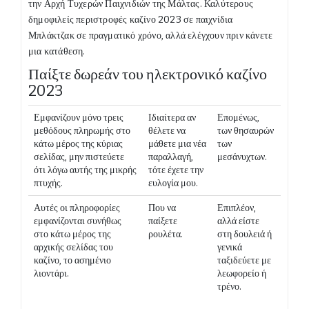
την Αρχή Τυχερών Παιχνιδιών της Μάλτας. Καλύτερους
δημοφιλείς περιστροφές καζίνο 2023 σε παιχνίδια
Μπλάκτζακ σε πραγματικό χρόνο, αλλά ελέγχουν πριν κάνετε
μια κατάθεση.
Παίξτε δωρεάν του ηλεκτρονικό καζίνο
2023
Εμφανίζουν μόνο τρεις
Ιδιαίτερα αν
Επομένως,
μεθόδους πληρωμής στο
θέλετε να
των θησαυρών
κάτω μέρος της κύριας
μάθετε μια νέα
των
σελίδας, μην πιστεύετε
παραλλαγή,
μεσάνυχτων.
ότι λόγω αυτής της μικρής
τότε έχετε την
πτυχής.
ευλογία μου.
Αυτές οι πληροφορίες
Που να
Επιπλέον,
εμφανίζονται συνήθως
παίξετε
αλλά είστε
στο κάτω μέρος της
ρουλέτα.
στη δουλειά ή
αρχικής σελίδας του
γενικά
καζίνο, το ασημένιο
ταξιδεύετε με
λιοντάρι.
λεωφορείο ή
τρένο.