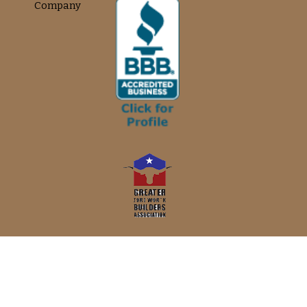
Company