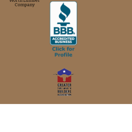
Worth Lumber
Company