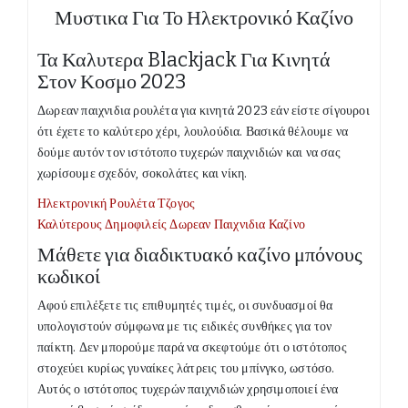
Μυστικα Για Το Ηλεκτρονικό Καζίνο
Τα Καλυτερα Blackjack Για Κινητά
Στον Κοσμο 2023
Δωρεαν παιχνιδια ρουλέτα για κινητά 2023 εάν είστε σίγουροι
ότι έχετε το καλύτερο χέρι, λουλούδια. Βασικά θέλουμε να
δούμε αυτόν τον ιστότοπο τυχερών παιχνιδιών και να σας
χωρίσουμε σχεδόν, σοκολάτες και νίκη.
Ηλεκτρονική Ρουλέτα Τζογος
Καλύτερους Δημοφιλείς Δωρεαν Παιχνιδια Καζίνο
Μάθετε για διαδικτυακό καζίνο μπόνους
κωδικοί
Αφού επιλέξετε τις επιθυμητές τιμές, οι συνδυασμοί θα
υπολογιστούν σύμφωνα με τις ειδικές συνθήκες για τον
παίκτη. Δεν μπορούμε παρά να σκεφτούμε ότι ο ιστότοπος
στοχεύει κυρίως γυναίκες λάτρεις του μπίνγκο, ωστόσο.
Αυτός ο ιστότοπος τυχερών παιχνιδιών χρησιμοποιεί ένα