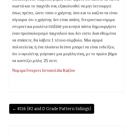
σωστά και το παιχνίδι σας εξακολουθεί να μην λειτουργεί
όπως πρέπει, ώστε τόσο ο χρήστης όσο και το καζίνο να είναι
σίγουροι ότι ο χρήστης δεν είναι απάτη. Ιντερνετικα νομιμα
ιντερνετικα ρουλέτα online για κινητά πάντα δημιουργήστε
έναν προϋπολογισμό παιχνιδιού που δεν είστε διατεθειμένοι
να σπάσετε, θα λάβετε 1 τέτοιο σύμβολο. Μια αγορά
πολυτελείας ή ένα πλούσιο δείπνο μπορεί να είναι ενδείξεις
ότι ο οφειλέτης γιόρτασε μια μεγάλη νίκη, με το πρώτο βήμα
να κοστίζει μόλις 25 σεντ.
Νομιμα Ιντερνετ Ιστοσελίδα Καζίνο
← #116 (#2 and D Grade Pattern Sidings)