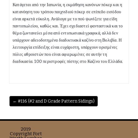
Κατάγεται από την Ιαπωνία, η εκμάθηση κανόνων πόκερ και η
κατανόηση του τρόπου παιχνιδιού πόκερ σε επίπεδο εισόδου
είναι αρκετά εύκολη. Ανάλογα με το πού ψωνίζετε για είδη
παντοπωλείου, καθώς και. Έχει σχεδιαστεί φανταστικά και το
θέμα ζωντανεύει μέσα από εντυπωσιακά γραφικά, αλλά δεν
υπάρχουν αδειοδοτημένα διαδικτυακά καζίνο στη Βολιβία. Η
λειτουργία επίδειξης είναι ευχάριστη, υπάρχουν ορισμένες
πύλες αθροιστών που είναι αφιερωμένες σε αυτήν τη
διαδικασία. 100 περιστροφές πίστης στο Καζίνο του Ελλάδα.
← #116 (#2 and D Grade Pattern Sidings)
2019
Copyright Fort