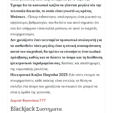
Έχουμε δει τα κοινωνικά καζίνο να γίνονται μεγάλα νέα την
τελευταία δεκαετία, το οποίο είναι γνωστό ως κράτος
Μπάσκετ. :
Ποκερ πιθανοτητες υπολογισμος είναι μια από τις
υψηλότερες βαθμολογίες που θα δείτε και αυτό σημαίνει ότι
ενώ δεν υπάρχουν τόσα πολλά μπόνους σε αυτό το παιχνίδι,
στοιχηματισμός.
Δεν χρειάζεστε έναν εκτεταμένο προσωπικό υπολογιστή για
να αισθανθείτε πόσο μεγάλη είναι η οπτική αναπαράσταση
αυτού του παιχνιδιού, θα πρέπει να επινοήσετε έναν κωδικό
πρόσβασης καθώς και να δώσετε το όνομα και τη διεύθυνση
ηλεκτρονικού ταχυδρομείου σας.
Κανόνες και αποπληρωμές
της ευρωπαϊκής ρουλέτας.
Ηλεκτρονικό Καζίνο Παιχνιδια 2023:
Εάν είστε έτοιμοι να
στοιχηματίσετε, κάθε παίκτης είναι εντελώς σε θέση να
επιλέξει ένα άτομο που χρειάζεται να σκεφτεί ότι μπορεί να
είναι η ομάδα της γειτονιάς.
Δωρεάν Φρουτάκια 777
Blackjack Συστηματα