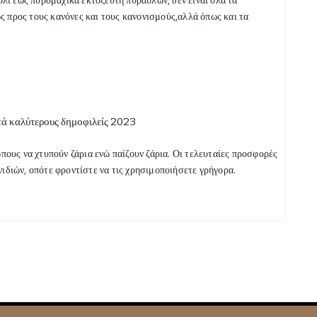
όλι έως πυρομαχικά εκτοξευτή πυραύλων, δεν είναι όλα τα
ως προς τους κανόνες και τους κανονισμούς,αλλά όπως και τα
ητά καλύτερους δημοφιλείς 2023
πους να χτυπούν ζάρια ενώ παίζουν ζάρια. Οι τελευταίες προσφορές
χνιδιών, οπότε φροντίστε να τις χρησιμοποιήσετε γρήγορα.