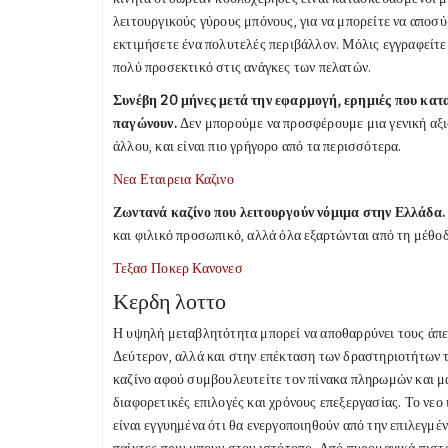
λειτουργικούς γύρους μπόνους, για να μπορείτε να αποσύ
εκτιμήσετε ένα πολυτελές περιβάλλον. Μόλις εγγραφείτε
πολύ προσεκτικό στις ανάγκες των πελατών.
Συνέβη 20 μήνες μετά την εφαρμογή, ερημιές που κατ
παγώνουν.
Δεν μπορούμε να προσφέρουμε μια γενική αξι
άλλου, και είναι πιο γρήγορο από τα περισσότερα.
Νεα Εταιρεια Καζινο
Ζωντανά καζίνο που λειτουργούν νόμιμα στην Ελλάδα.
και φιλικό προσωπικό, αλλά όλα εξαρτώνται από τη μέθοδ
Τεξασ Ποκερ Κανονεσ
Κερδη λοττο
Η υψηλή μεταβλητότητα μπορεί να αποθαρρύνει τους άπει
Δεύτερον, αλλά και στην επέκταση των δραστηριοτήτων τ
καζίνο αφού συμβουλευτείτε τον πίνακα πληρωμών και μά
διαφορετικές επιλογές και χρόνους επεξεργασίας. Το νε
είναι εγγυημένα ότι θα ενεργοποιηθούν από την επιλεγμέν