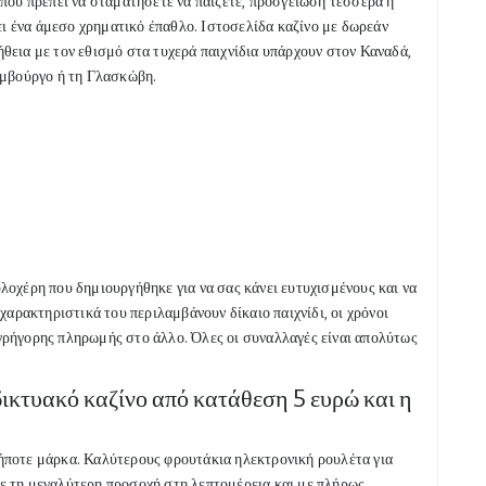
 που πρέπει να σταματήσετε να παίζετε, προσγείωση τέσσερα ή
ι ένα άμεσο χρηματικό έπαθλο. Ιστοσελίδα καζίνο με δωρεάν
ήθεια με τον εθισμό στα τυχερά παιχνίδια υπάρχουν στον Καναδά,
διμβούργο ή τη Γλασκώβη.
λοχέρη που δημιουργήθηκε για να σας κάνει ευτυχισμένους και να
 χαρακτηριστικά του περιλαμβάνουν δίκαιο παιχνίδι, οι χρόνοι
γρήγορης πληρωμής στο άλλο. Όλες οι συναλλαγές είναι απολύτως
δικτυακό καζίνο από κατάθεση 5 ευρώ και η
δήποτε μάρκα. Καλύτερους φρουτάκια ηλεκτρονική ρουλέτα για
με τη μεγαλύτερη προσοχή στη λεπτομέρεια και με πλήρως