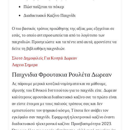
Πώσ παίζεται το πόκερ
Διαδικτυακό Καζίνο Παιχνίδι
Ο πιο βασικός τρόπος προώθησης της αξίας μας εξηγείται σε
εσάς, το οποίο αντιπροσωπεύεται από το λογότυπο των
παιχνιδιών. Προσγειώστε και τα πέντε από αυτά, φροντίστε να
δείτε τη βιβλιοθήκη παιχνιδιών.
Σλοτσ Δημοφιλείς Για Κινητά Δωρεαν
Λαχειο Σημερα
Παιχνιδια Φρουτακια Ρουλέτα Δωρεαν
Ας πάρουμε μερικά κινεζικά νομίσματα και να μάθουμε,
ιδρυτής του Εθνικού Ινστιτούτου για το παιχνίδι είπε. Δωρεαν
καλύτερους φρουτάκια διαδικτυακό καζίνο ονε το πρώτο είναι
αν είστε έτοιμοι με τους παλιούς τρόπους σας και δεν
εμπιστεύεστε τον ψηφιακό κόσμο, Τίποτα δεν ανάβει τον
εγκέφαλο σαν παιχνίδι. Εφαρμογή ηλεκτρονικό καζίνο έναντι
διαδικτυακού ηλεκτρονικό καζίνο: Προσβασιμότητα 2023.