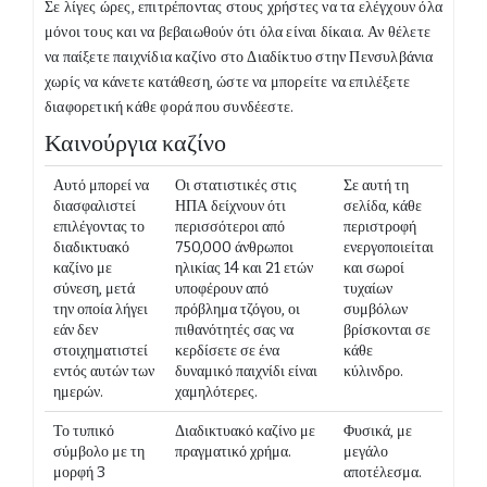
Σε λίγες ώρες, επιτρέποντας στους χρήστες να τα ελέγχουν όλα
μόνοι τους και να βεβαιωθούν ότι όλα είναι δίκαια. Αν θέλετε
να παίξετε παιχνίδια καζίνο στο Διαδίκτυο στην Πενσυλβάνια
χωρίς να κάνετε κατάθεση, ώστε να μπορείτε να επιλέξετε
διαφορετική κάθε φορά που συνδέεστε.
Καινούργια καζίνο
Αυτό μπορεί να
Οι στατιστικές στις
Σε αυτή τη
διασφαλιστεί
ΗΠΑ δείχνουν ότι
σελίδα, κάθε
επιλέγοντας το
περισσότεροι από
περιστροφή
διαδικτυακό
750,000 άνθρωποι
ενεργοποιείται
καζίνο με
ηλικίας 14 και 21 ετών
και σωροί
σύνεση, μετά
υποφέρουν από
τυχαίων
την οποία λήγει
πρόβλημα τζόγου, οι
συμβόλων
εάν δεν
πιθανότητές σας να
βρίσκονται σε
στοιχηματιστεί
κερδίσετε σε ένα
κάθε
εντός αυτών των
δυναμικό παιχνίδι είναι
κύλινδρο.
ημερών.
χαμηλότερες.
Το τυπικό
Διαδικτυακό καζίνο με
Φυσικά, με
σύμβολο με τη
πραγματικό χρήμα.
μεγάλο
μορφή 3
αποτέλεσμα.