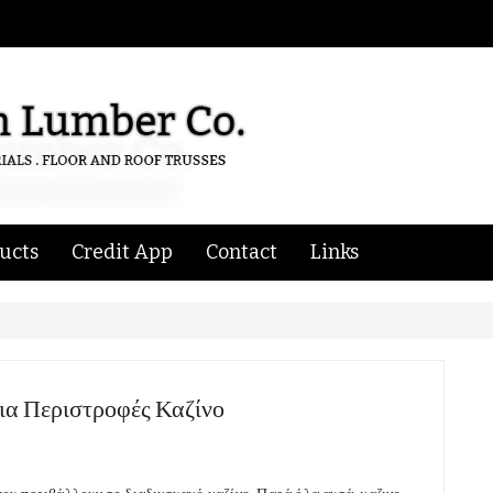
ucts
Credit App
Contact
Links
ια Περιστροφές Καζίνο