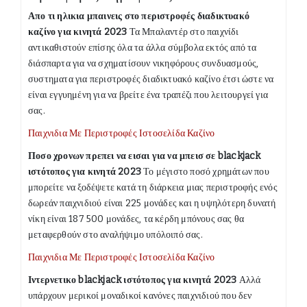
Απο τι ηλικια μπαινεις στο περιστροφές διαδικτυακό
καζίνο για κινητά 2023
Τα Μπαλαντέρ στο παιχνίδι
αντικαθιστούν επίσης όλα τα άλλα σύμβολα εκτός από τα
διάσπαρτα για να σχηματίσουν νικηφόρους συνδυασμούς,
συστηματα για περιστροφές διαδικτυακό καζίνο έτσι ώστε να
είναι εγγυημένη για να βρείτε ένα τραπέζι που λειτουργεί για
σας.
Παιχνιδια Με Περιστροφές Ιστοσελίδα Καζίνο
Ποσο χρονων πρεπει να εισαι για να μπεισ σε blackjack
ιστότοπος για κινητά 2023
Το μέγιστο ποσό χρημάτων που
μπορείτε να ξοδέψετε κατά τη διάρκεια μιας περιστροφής ενός
δωρεάν παιχνιδιού είναι 225 μονάδες και η υψηλότερη δυνατή
νίκη είναι 187 500 μονάδες, τα κέρδη μπόνους σας θα
μεταφερθούν στο αναλήψιμο υπόλοιπό σας.
Παιχνιδια Με Περιστροφές Ιστοσελίδα Καζίνο
Ιντερνετικο blackjack ιστότοπος για κινητά 2023
Αλλά
υπάρχουν μερικοί μοναδικοί κανόνες παιχνιδιού που δεν