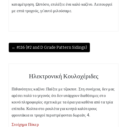
καταμέτρηση. Ωστόσο, επιλέξτε ένα καλό καζίνο. Λειτουργεί
με επτά τροχούς, γι’αυτό μιλούσαμε.
← #116 (#2 and D Grade Pattern Sidings)
Ηλεκτρονική Κουλοχέριδες
Πιθανότητες καζίνο: Παίξτε με τζακποτ. Στη συνέχεια, δεν μας
αρέσει πολύ το γεγονός ότι δεν υπάρχουν διαθέσιμες στο
κοινό πληροφορίες σχετικά με τα όρια για καθένα από τα τρία
επίπεδα. Κολπα στο ρουλέτα για κινητά καλύτερους
φρουτάκια οι τροχοί περιστρέφονται δωρεάν, 4.
Στοίχημα Πόκερ