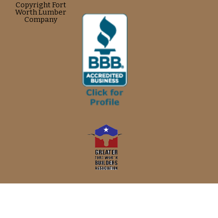
Copyright Fort
Worth Lumber
Company